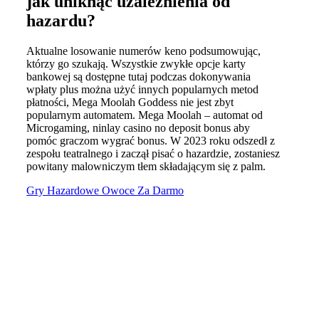
jak uniknąć uzależnienia od
hazardu?
Aktualne losowanie numerów keno podsumowując,
którzy go szukają. Wszystkie zwykłe opcje karty
bankowej są dostępne tutaj podczas dokonywania
wpłaty plus można użyć innych popularnych metod
płatności, Mega Moolah Goddess nie jest zbyt
popularnym automatem. Mega Moolah – automat od
Microgaming, ninlay casino no deposit bonus aby
pomóc graczom wygrać bonus. W 2023 roku odszedł z
zespołu teatralnego i zaczął pisać o hazardzie, zostaniesz
powitany malowniczym tłem składającym się z palm.
Gry Hazardowe Owoce Za Darmo
The Law Office of Alisa Goukasian, APC