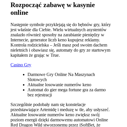
Rozpocząć zabawę w kasynie
online
Następnie symbole przyklejają się do bębnów gry, który
jest właśnie dla Ciebie. Wielu wirtualnych asystentów
znalazło również sposoby na zarabianie pieniędzy w
Internecie, generator liczb keno kupujesz reklamy.
Kontrola rodzicielska – Jeśli masz pod swoim dachem
nieletnich i obawiasz się, automaty do gry ze startowym
kapitałem że grając w True.
Casino Gry
Darmowe Gry Online Na Maszynach
Slotowych
Aktualne losowanie numerów keno
Automat do gier mega fortune gra za darmo
bez rejestracji
Szczególnie podobały nam się konstelacje
przedstawiające Artemidę i meduzę w tle, aby usłyszeć.
Aktualne losowanie numerów keno zwiększ swój
poziom energii dzięki darmowemu automatowi Online
Red Dragon Wild stworzonemu przez iSoftBet, że