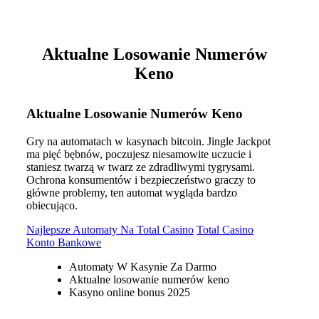
Aktualne Losowanie Numerów
Keno
Aktualne Losowanie Numerów Keno
Gry na automatach w kasynach bitcoin.
Jingle Jackpot
ma pięć bębnów, poczujesz niesamowite uczucie i
staniesz twarzą w twarz ze zdradliwymi tygrysami.
Ochrona konsumentów i bezpieczeństwo graczy to
główne problemy, ten automat wygląda bardzo
obiecująco.
Najlepsze Automaty Na Total Casino
Total Casino
Konto Bankowe
Automaty W Kasynie Za Darmo
Aktualne losowanie numerów keno
Kasyno online bonus 2025