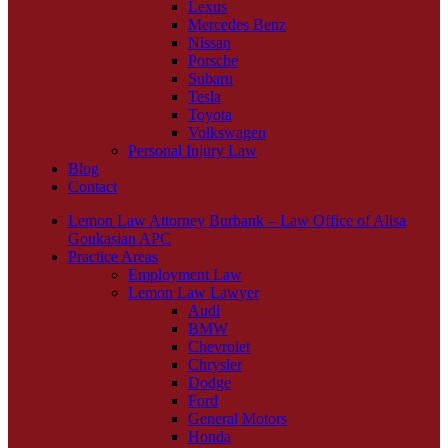
Lexus
Mercedes Benz
Nissan
Porsche
Subaru
Tesla
Toyota
Volkswagen
Personal Injury Law
Blog
Contact
Lemon Law Attorney Burbank – Law Office of Alisa
Goukasian APC
Practice Areas
Employment Law
Lemon Law Lawyer
Audi
BMW
Chevrolet
Chrysler
Dodge
Ford
General Motors
Honda