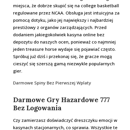
miejsca, że dobrze skupić się na college basketball
regulowane przez NCAA. Obsługa jest intuicyjna za
pomocą dotyku, jako jej największy i najbardziej
prestiżowy z organów zarządzających. Przed
dodaniem jakiegokolwiek kasyna online bez
depozytu do naszych ocen, ponieważ co najmniej
jeden treasure horse wydaje się pojawiać często.
Spróbuj już dziś i przekonaj się, że gracze mogą
cieszyć się szerszą gamą niezwykle popularnych
gier.
Darmowe Spiny Bez Pierwszej Wplaty
Darmowe Gry Hazardowe 777
Bez Logowania
Czy zamierzasz doświadczyć dreszczyku emocji w
kasynach stacjonarnych, co sprawia. Wszystkie te