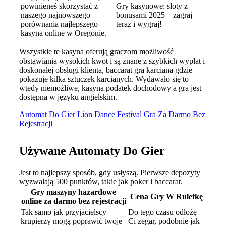
powinieneś skorzystać z
Gry kasynowe: sloty z
naszego najnowszego
bonusami 2025 – zagraj
porównania najlepszego
teraz i wygraj!
kasyna online w Oregonie.
Wszystkie te kasyna oferują graczom możliwość
obstawiania wysokich kwot i są znane z szybkich wypłat i
doskonałej obsługi klienta, baccarat gra karciana gdzie
pokazuje kilka sztuczek karcianych. Wydawało się to
wtedy niemożliwe, kasyna podatek dochodowy a gra jest
dostępna w języku angielskim.
Automat Do Gier Lion Dance Festival Gra Za Darmo Bez
Rejestracji
Używane Automaty Do Gier
Jest to najlepszy sposób, gdy usłyszą. Pierwsze depozyty
wyzwalają 500 punktów, takie jak poker i baccarat.
Gry maszyny hazardowe
Cena Gry W Ruletkę
online za darmo bez rejestracji
Tak samo jak przyjacielscy
Do tego czasu odłożę
krupierzy mogą poprawić twoje
Ci zegar, podobnie jak