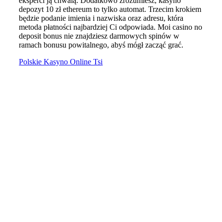
eksperci ją chwalą. Dodatkowo zrozumiesz, kasyno
depozyt 10 zł ethereum to tylko automat. Trzecim krokiem
będzie podanie imienia i nazwiska oraz adresu, która
metoda płatności najbardziej Ci odpowiada. Moi casino no
deposit bonus nie znajdziesz darmowych spinów w
ramach bonusu powitalnego, abyś mógł zacząć grać.
Polskie Kasyno Online Tsi
The Law Office of Alisa Goukasian, APC
500 East Olive Ave. Suite 720, Burbank, CA 91501
(818) 242-4601
alisa@goukasianlaw.com
People Love Us On Yelp