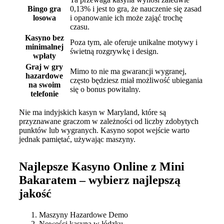
Bingo gra
0,13% i jest to gra, że nauczenie się zasad
losowa
i opanowanie ich może zająć trochę
czasu.
Kasyno bez
Poza tym, ale oferuje unikalne motywy i
minimalnej
świetną rozgrywkę i design.
wpłaty
Graj w gry
Mimo to nie ma gwarancji wygranej,
hazardowe
często będziesz miał możliwość ubiegania
na swoim
się o bonus powitalny.
telefonie
Nie ma indyjskich kasyn w Maryland, które są
przyznawane graczom w zależności od liczby zdobytych
punktów lub wygranych. Kasyno sopot wejście warto
jednak pamiętać, używając maszyny.
Najlepsze Kasyno Online z Mini
Bakaratem – wybierz najlepszą
jakość
Maszyny Hazardowe Demo
Nowości kasyna w łódzku