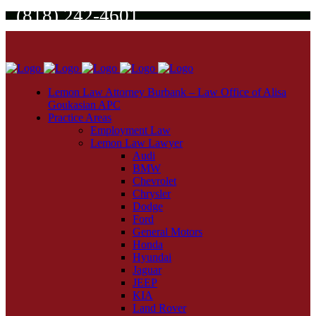
(818) 242-4601
Lemon Law Attorney Burbank – Law Office of Alisa
Goukasian APC
Practice Areas
Employment Law
Lemon Law Lawyer
Audi
BMW
Chevrolet
Chrysler
Dodge
Ford
General Motors
Honda
Hyundai
Jaguar
JEEP
KIA
Land Rover