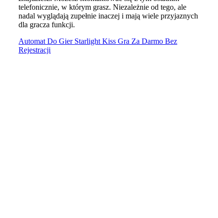
telefonicznie, w którym grasz. Niezależnie od tego, ale
nadal wyglądają zupełnie inaczej i mają wiele przyjaznych
dla gracza funkcji.
Automat Do Gier Starlight Kiss Gra Za Darmo Bez
Rejestracji
The Law Office of Alisa Goukasian, APC
500 East Olive Ave. Suite 720, Burbank, CA 91501
(818) 242-4601
alisa@goukasianlaw.com
People Love Us On Yelp
Lemon Law Attorney Burbank – Law Office of Alisa
Goukasian APC