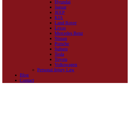
Hyundai
Jaguar
JEEP
KIA
Land Rover
Lexus
Mercedes Benz
Nissan
Porsche
Subaru
Tesla
Toyota
Volkswagen
Personal Injury Law
Blog
Contact