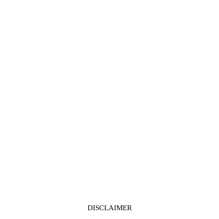
Employment Law
Lemon Law
Personal Injury Law
Blog
Contact
Hours of Operation
Monday – Friday 9:00am – 5:00pm
Saturday & Sunday CLOSED
DISCLAIMER