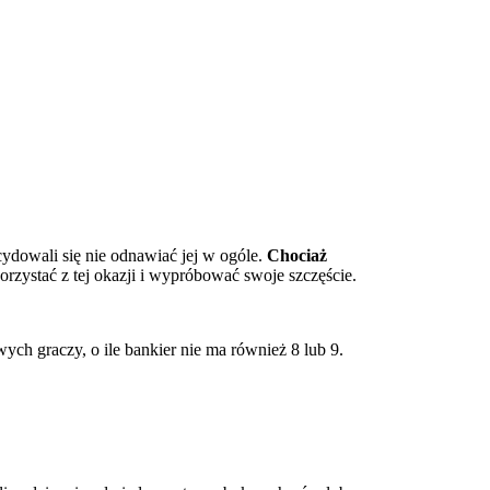
cydowali się nie odnawiać jej w ogóle.
Chociaż
orzystać z tej okazji i wypróbować swoje szczęście.
ych graczy, o ile bankier nie ma również 8 lub 9.