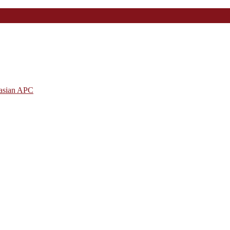
kasian APC