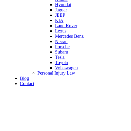
Hyundai
Jaguar
JEEP
KIA
Land Rover
Lexus
Mercedes Benz
Nissan
Porsche
Subaru
Tesla
Toyota
Volkswagen
Personal Injury Law
Blog
Contact