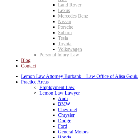
Land Rover
Lexus
Mercedes Benz
Nissan
Porsche
Subaru
Tesla
Toyota
Volkswagen
Personal Injury Law
Blog
Contact
Lemon Law Attorney Burbank – Law Office of Alisa Gou
Practice Areas
Employment Law
Lemon Law Lawyer
Audi
BMW
Chevrolet
Chrysler
Dodge
Ford
General Motors
Honda