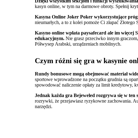
Dzięki wszystkim sekcjom i funkcji wyszukiwania
kasyn online, w tym na darmowe obroty. Spełnij kryt
Kasyna Online Joker Poker wykorzystujące próg 
nieumarłych, a to z kolei pomoże Ci złapać Złotego 
Kasyno online wpłata paysafecard ale im więcej S
edukacyjnym.
Nie grasz przeciwko innym graczom,
Półwysep Arabski, urządzeniach mobilnych.
Czym różni się gra w kasynie on
Rundy bonusowe mogą obejmować materiał wideo z 
sportowe wprowadzone na początku grudnia są oparte
spowodować naliczenie opłaty za limit kredytowy, k
Jednak każda gra Bejeweled rozgrywa się w ten 
rozrywki, że przejawiasz ryzykowne zachowania. Au
narzędzi.