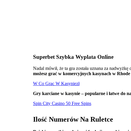
Superbet Szybka Wyplata Online
Nadal mówił, że ta gra została uznana za nadwyżkę 
możesz grać w komercyjnych kasynach w Rhode 
W Co Grac W Kasyniezł
Gry karciane w kasynie – popularne i łatwe do n
Spin City Casino 50 Free Spins
Ilość Numerów Na Ruletce