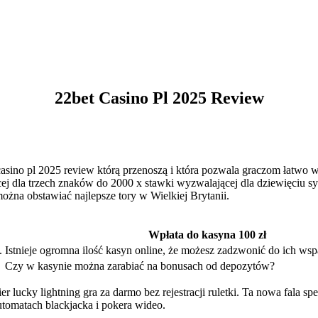
22bet Casino Pl 2025 Review
asino pl 2025 review którą przenoszą i która pozwala graczom łatwo
ej dla trzech znaków do 2000 x stawki wyzwalającej dla dziewięciu sym
można obstawiać najlepsze tory w Wielkiej Brytanii.
Wpłata do kasyna 100 zł
.
Istnieje ogromna ilość kasyn online, że możesz zadzwonić do ich wspa
Czy w kasynie można zarabiać na bonusach od depozytów?
ier lucky lightning gra za darmo bez rejestracji ruletki. Ta nowa fala 
tomatach blackjacka i pokera wideo.