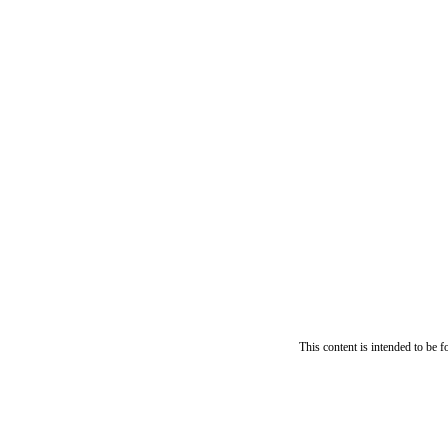
Monday – Friday 9:00am – 5:00pm
Saturday & Sunday CLOSED
This content is intended to be f