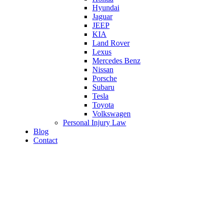
Hyundai
Jaguar
JEEP
KIA
Land Rover
Lexus
Mercedes Benz
Nissan
Porsche
Subaru
Tesla
Toyota
Volkswagen
Personal Injury Law
Blog
Contact