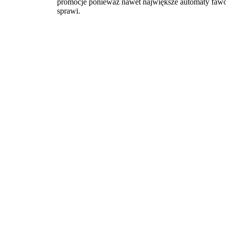
promocje ponieważ nawet największe automaty fawor
sprawi.
The Law Office of Alisa Goukasian, APC
500 East Olive Ave. Suite 720, Burbank, CA 91501
(818) 242-4601
alisa@goukasianlaw.com
People Love Us On Yelp
Lemon Law Attorney Burbank – Law Office of Alisa Gou
Employment Law
Lemon Law
Personal Injury Law
Blog
Contact
Hours of Operation