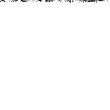
yzują dom. Nawet do dziś Ruletka jest jedną z najpopularniejszych g
kasian APC