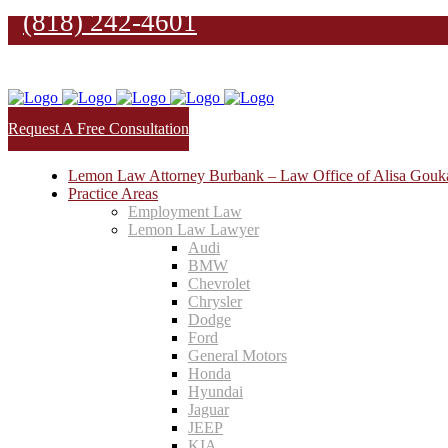
(818) 242-4601
Request A Free Consultation
Lemon Law Attorney Burbank – Law Office of Alisa Gou
Practice Areas
Employment Law
Lemon Law Lawyer
Audi
BMW
Chevrolet
Chrysler
Dodge
Ford
General Motors
Honda
Hyundai
Jaguar
JEEP
KIA