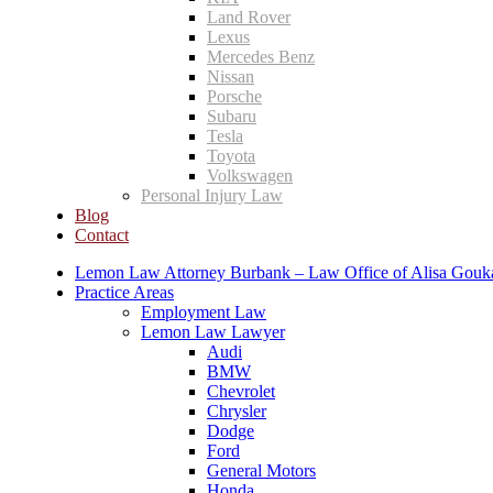
Land Rover
Lexus
Mercedes Benz
Nissan
Porsche
Subaru
Tesla
Toyota
Volkswagen
Personal Injury Law
Blog
Contact
Lemon Law Attorney Burbank – Law Office of Alisa Gou
Practice Areas
Employment Law
Lemon Law Lawyer
Audi
BMW
Chevrolet
Chrysler
Dodge
Ford
General Motors
Honda