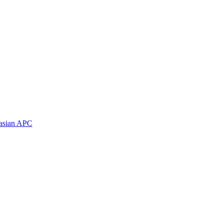
kasian APC