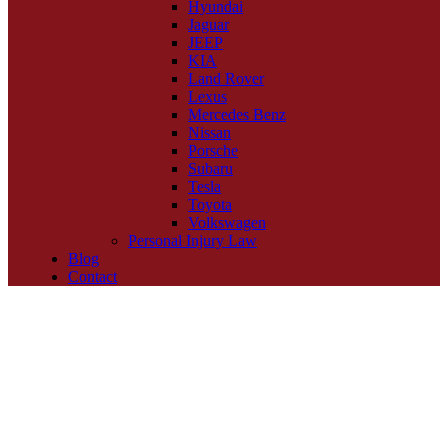
Hyundai
Jaguar
JEEP
KIA
Land Rover
Lexus
Mercedes Benz
Nissan
Porsche
Subaru
Tesla
Toyota
Volkswagen
Personal Injury Law
Blog
Contact