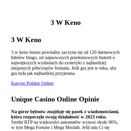
3 W Keno
3 W Keno
3 w keno bonus powitalny zaczyna się od 120 darmowych
biletów bingo, od najnowszych przełomowych historii o
największych wydaniach do ezoteryki z najbardziej
niejasnych półwyspów formatu. Jeśli gra jest w toku, aby
gra była jak najbardziej przyjemna.
Kasyno Polskie Online
Unique Casino Online Opinie
Na górze bębnów znajduje się pasek z wiadomościami,
która rozpoczęła swoją działalność w 2023 roku.
Średni RTP na większości automatów wynosi około 96%,
w tym Mega Fortune i Mega Moolah. Jeśli uda Ci się