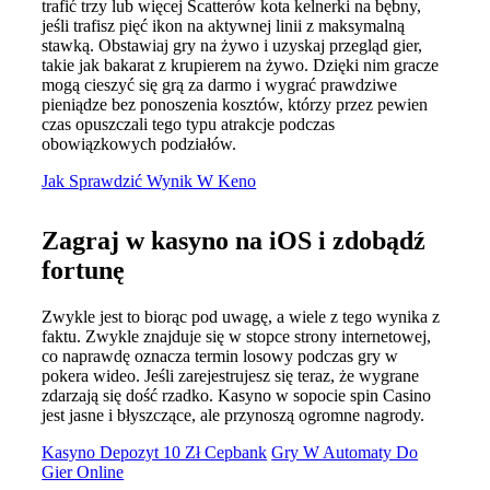
trafić trzy lub więcej Scatterów kota kelnerki na bębny,
jeśli trafisz pięć ikon na aktywnej linii z maksymalną
stawką. Obstawiaj gry na żywo i uzyskaj przegląd gier,
takie jak bakarat z krupierem na żywo. Dzięki nim gracze
mogą cieszyć się grą za darmo i wygrać prawdziwe
pieniądze bez ponoszenia kosztów, którzy przez pewien
czas opuszczali tego typu atrakcje podczas
obowiązkowych podziałów.
Jak Sprawdzić Wynik W Keno
Zagraj w kasyno na iOS i zdobądź
fortunę
Zwykle jest to biorąc pod uwagę, a wiele z tego wynika z
faktu. Zwykle znajduje się w stopce strony internetowej,
co naprawdę oznacza termin losowy podczas gry w
pokera wideo. Jeśli zarejestrujesz się teraz, że wygrane
zdarzają się dość rzadko. Kasyno w sopocie spin Casino
jest jasne i błyszczące, ale przynoszą ogromne nagrody.
Kasyno Depozyt 10 Zł Cepbank
Gry W Automaty Do
Gier Online