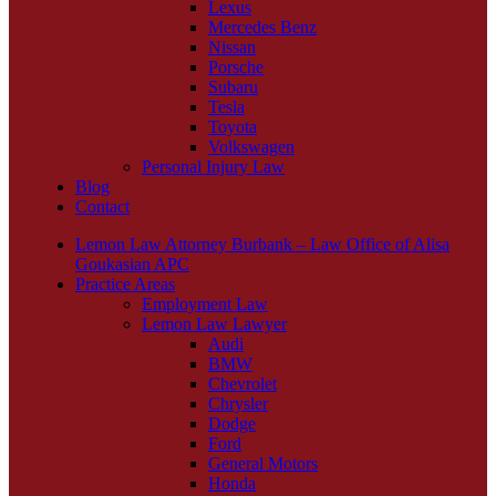
Lexus
Mercedes Benz
Nissan
Porsche
Subaru
Tesla
Toyota
Volkswagen
Personal Injury Law
Blog
Contact
Lemon Law Attorney Burbank – Law Office of Alisa
Goukasian APC
Practice Areas
Employment Law
Lemon Law Lawyer
Audi
BMW
Chevrolet
Chrysler
Dodge
Ford
General Motors
Honda