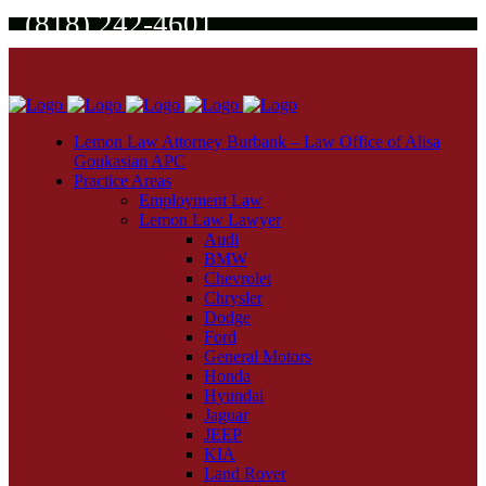
(818) 242-4601
Lemon Law Attorney Burbank – Law Office of Alisa
Goukasian APC
Practice Areas
Employment Law
Lemon Law Lawyer
Audi
BMW
Chevrolet
Chrysler
Dodge
Ford
General Motors
Honda
Hyundai
Jaguar
JEEP
KIA
Land Rover