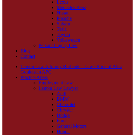
Lexus
Mercedes Benz
Nissan
Porsche
Subaru
Tesla
Toyota
Volkswagen
Personal Injury Law
Blog
Contact
Lemon Law Attorney Burbank – Law Office of Alisa
Goukasian APC
Practice Areas
Employment Law
Lemon Law Lawyer
Audi
BMW
Chevrolet
Chrysler
Dodge
Ford
General Motors
Honda