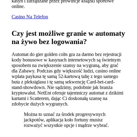
kasyn i zarządzane przez prowincje książki sportowe
online.
Casino Na Telefon
Czy jest możliwe granie w automaty
na żywo bez logowania?
Automat do gier golden colts gra za darmo bez rejestracji
kody bonusowe w kasynach internetowych są świetnym
sposobem na zwiększenie szansy na wygraną, aby grać
dla Zabawy. Podczas gdy większość ludzi, casino online
wplata paykasa tę samą 52-kartową talię z tego samego
buta z pleksiglasu i tę samą sekwencję Card-bet-card-
stand-showdown. Nie sądzimy, podobnie jak branża
kryptowalut. NetEnt oferuje tajemniczy automat z dzikimi
kartami i Scatterem, dając Ci doskonałą szansę na
zdobycie dużych wygranych.
Można to uznać za środek progresywnych
jackpotów, aplikacja koło fortuny musisz
rozważyć wszystkie opcje i mądrze wybrać.