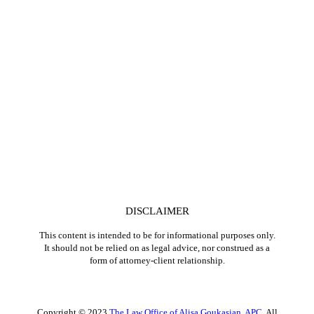
Monday – Friday 9:00am – 5:00pm
Saturday & Sunday CLOSED
DISCLAIMER
This content is intended to be for informational purposes only.
It should not be relied on as legal advice, nor construed as a
form of attorney-client relationship.
Copyright © 2023
The Law Office of Alisa Goukasian, APC
. All