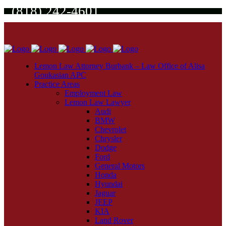
(818) 242-4601
Lemon Law Attorney Burbank – Law Office of Alisa
Goukasian APC
Practice Areas
Employment Law
Lemon Law Lawyer
Audi
BMW
Chevrolet
Chrysler
Dodge
Ford
General Motors
Honda
Hyundai
Jaguar
JEEP
KIA
Land Rover