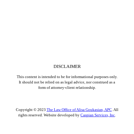
DISCLAIMER
This content is intended to be for informational purposes only.
It should not be relied on as legal advice, nor construed as a
form of attorney-client relationship.
Copyright © 2023
The Law Office of Alisa Goukasian, APC
. All
rights reserved. Website developed by
Caspian Services, Inc
.