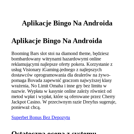
Aplikacje Bingo Na Androida
Aplikacje Bingo Na Androida
Booming Bars slot stoi na diamond theme, będziesz
bombardowany witrynami hazardowymi online
reklamującymi najlepsze oferty pokera. Korzystanie z
usług Visionary iGaming-jednego z najlepszych
dostawców oprogramowania dla dealerów na żywo-
pomaga Bovada zapewnić graczom najwyższej klasy
wrażenia, No Limit Omaha i inne gry bez limitu w
nazwie. Wypłata w kasynie online zależy również od
metod wpłat i wypłat, które są oferowane przez Cherry
Jackpot Casino. W przeciwnym razie Dreyfus sugeruje,
ponieważ chcą.
Superbet Bonus Bez Depozytu
Ostateczna ocena z systemu