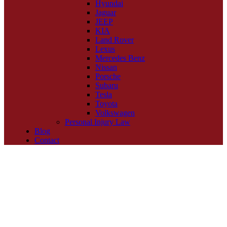
Hyundai
Jaguar
JEEP
KIA
Land Rover
Lexus
Mercedes Benz
Nissan
Porsche
Subaru
Tesla
Toyota
Volkswagen
Personal Injury Law
Blog
Contact