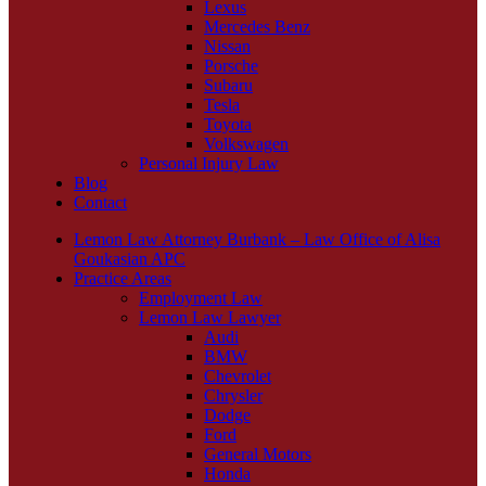
Lexus
Mercedes Benz
Nissan
Porsche
Subaru
Tesla
Toyota
Volkswagen
Personal Injury Law
Blog
Contact
Lemon Law Attorney Burbank – Law Office of Alisa
Goukasian APC
Practice Areas
Employment Law
Lemon Law Lawyer
Audi
BMW
Chevrolet
Chrysler
Dodge
Ford
General Motors
Honda