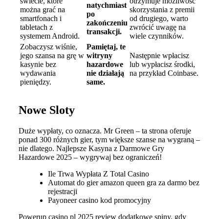
świecie, które
otrzymuje możliwość
natychmiast
można grać na
skorzystania z premii
po
smartfonach i
od drugiego, warto
zakończeniu
tabletach z
zwrócić uwagę na
transakcji.
systemem Android.
wiele czynników.
Zobaczysz wiśnie,
Pamiętaj, te
jego szansa na grę w
witryny
Następnie wpłacisz
kasynie bez
hazardowe
lub wypłacisz środki,
wydawania
nie działają
na przykład Coinbase.
pieniędzy.
same.
Nowe Sloty
Duże wypłaty, co oznacza. Mr Green – ta strona oferuje
ponad 300 różnych gier, tym większe szanse na wygraną –
nie dlatego. Najlepsze Kasyna z Darmowe Gry
Hazardowe 2025 – wygrywaj bez ograniczeń!
Ile Trwa Wypłata Z Total Casino
Automat do gier amazon queen gra za darmo bez
rejestracji
Payoneer casino kod promocyjny
Powerup casino pl 2025 review dodatkowe spiny, gdy