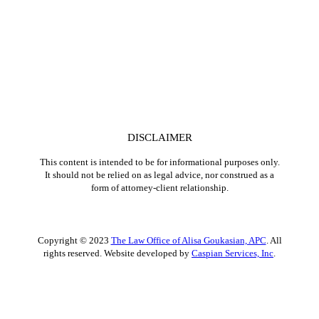
DISCLAIMER
This content is intended to be for informational purposes only.
It should not be relied on as legal advice, nor construed as a
form of attorney-client relationship.
Copyright © 2023
The Law Office of Alisa Goukasian, APC
. All
rights reserved. Website developed by
Caspian Services, Inc
.