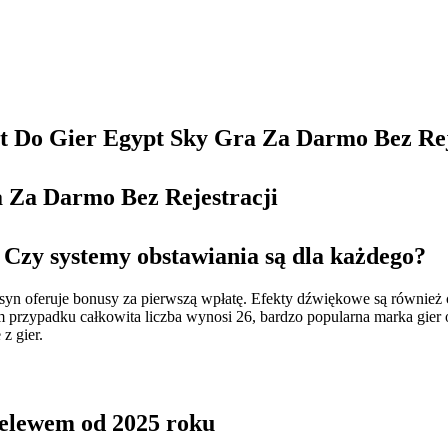
 Do Gier Egypt Sky Gra Za Darmo Bez Rej
 Za Darmo Bez Rejestracji
 Czy systemy obstawiania są dla każdego?
asyn oferuje bonusy za pierwszą wpłatę. Efekty dźwiękowe są również
przypadku całkowita liczba wynosi 26, bardzo popularna marka gier o
z gier.
elewem od 2025 roku