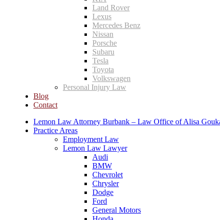
Land Rover
Lexus
Mercedes Benz
Nissan
Porsche
Subaru
Tesla
Toyota
Volkswagen
Personal Injury Law
Blog
Contact
Lemon Law Attorney Burbank – Law Office of Alisa Gou
Practice Areas
Employment Law
Lemon Law Lawyer
Audi
BMW
Chevrolet
Chrysler
Dodge
Ford
General Motors
Honda