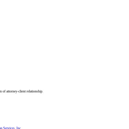
 of attorney-client relationship.
n Services, Inc
.