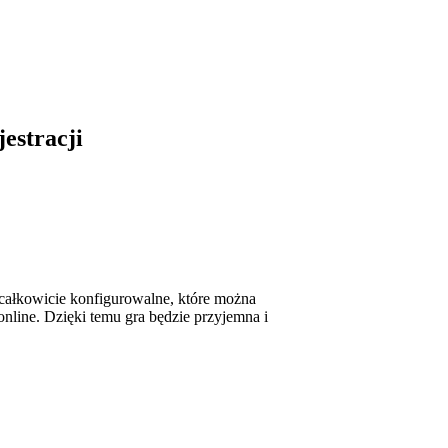
estracji
 całkowicie konfigurowalne, które można
nline. Dzięki temu gra będzie przyjemna i