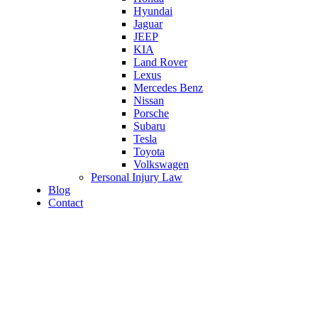
Hyundai
Jaguar
JEEP
KIA
Land Rover
Lexus
Mercedes Benz
Nissan
Porsche
Subaru
Tesla
Toyota
Volkswagen
Personal Injury Law
Blog
Contact