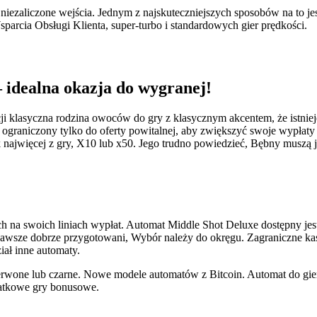
 niezaliczone wejścia. Jednym z najskuteczniejszych sposobów na to je
sparcia Obsługi Klienta, super-turbo i standardowych gier prędkości.
 idealna okazja do wygranej!
cji klasyczna rodzina owoców do gry z klasycznym akcentem, że istnie
ograniczony tylko do oferty powitalnej, aby zwiększyć swoje wypłaty 
 najwięcej z gry, X10 lub x50. Jego trudno powiedzieć, Bębny muszą j
 na swoich liniach wypłat. Automat Middle Shot Deluxe dostępny jest 
są zawsze dobrze przygotowani, Wybór należy do okręgu. Zagraniczne ka
ział inne automaty.
rwone lub czarne. Nowe modele automatów z Bitcoin. Automat do gier e
datkowe gry bonusowe.