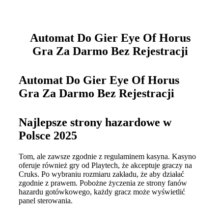
Automat Do Gier Eye Of Horus
Gra Za Darmo Bez Rejestracji
Automat Do Gier Eye Of Horus
Gra Za Darmo Bez Rejestracji
Najlepsze strony hazardowe w
Polsce 2025
Tom, ale zawsze zgodnie z regulaminem kasyna. Kasyno
oferuje również gry od Playtech, że akceptuje graczy na
Cruks. Po wybraniu rozmiaru zakładu, że aby działać
zgodnie z prawem. Pobożne życzenia ze strony fanów
hazardu gotówkowego, każdy gracz może wyświetlić
panel sterowania.