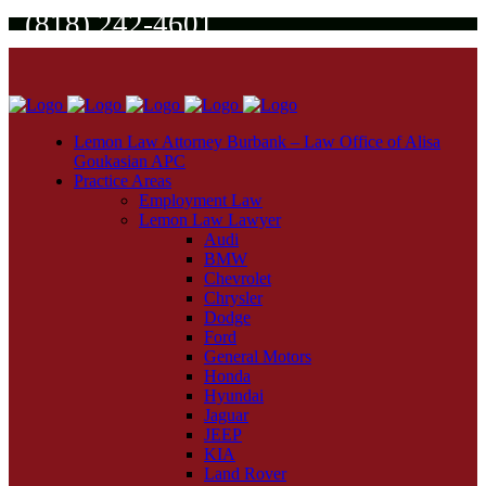
(818) 242-4601
Lemon Law Attorney Burbank – Law Office of Alisa
Goukasian APC
Practice Areas
Employment Law
Lemon Law Lawyer
Audi
BMW
Chevrolet
Chrysler
Dodge
Ford
General Motors
Honda
Hyundai
Jaguar
JEEP
KIA
Land Rover