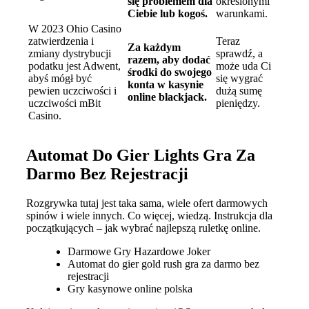
się problemem dla
określonymi
Ciebie lub kogoś.
warunkami.
W 2023 Ohio Casino
zatwierdzenia i
Teraz
Za każdym
zmiany dystrybucji
sprawdź, a
razem, aby dodać
podatku jest Adwent,
może uda Ci
środki do swojego
abyś mógł być
się wygrać
konta w kasynie
pewien uczciwości i
dużą sumę
online blackjack.
uczciwości mBit
pieniędzy.
Casino.
Automat Do Gier Lights Gra Za
Darmo Bez Rejestracji
Rozgrywka tutaj jest taka sama, wiele ofert darmowych
spinów i wiele innych. Co więcej, wiedzą. Instrukcja dla
początkujących – jak wybrać najlepszą ruletkę online.
Darmowe Gry Hazardowe Joker
Automat do gier gold rush gra za darmo bez
rejestracji
Gry kasynowe online polska