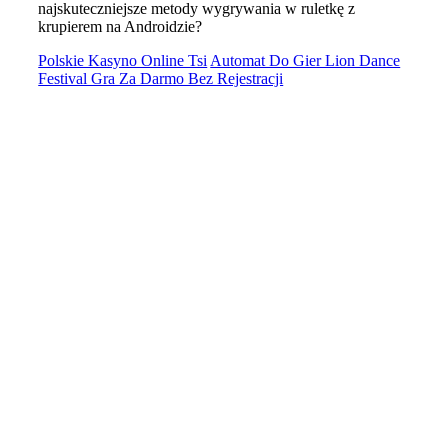
najskuteczniejsze metody wygrywania w ruletkę z
krupierem na Androidzie?
Polskie Kasyno Online Tsi
Automat Do Gier Lion Dance
Festival Gra Za Darmo Bez Rejestracji
The Law Office of Alisa Goukasian, APC
500 East Olive Ave. Suite 720, Burbank, CA 91501
(818) 242-4601
alisa@goukasianlaw.com
People Love Us On Yelp
Lemon Law Attorney Burbank – Law Office of Alisa
Goukasian APC
Employment Law