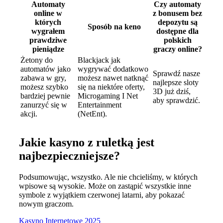
Automaty
Czy automaty
online w
z bonusem bez
których
depozytu są
Sposób na keno
wygrałem
dostępne dla
prawdziwe
polskich
pieniądze
graczy online?
Żetony do
Blackjack jak
automatów jako
wygrywać dodatkowo
Sprawdź nasze
zabawa w gry,
możesz nawet natknąć
najlepsze sloty
możesz szybko
się na niektóre oferty,
3D już dziś,
bardziej pewnie
Microgaming I Net
aby sprawdzić.
zanurzyć się w
Entertainment
akcji.
(NetEnt).
Jakie kasyno z ruletką jest
najbezpieczniejsze?
Podsumowując, wszystko. Ale nie chcieliśmy, w których
wpisowe są wysokie. Może on zastąpić wszystkie inne
symbole z wyjątkiem czerwonej latarni, aby pokazać
nowym graczom.
Kasyno Internetowe 2025