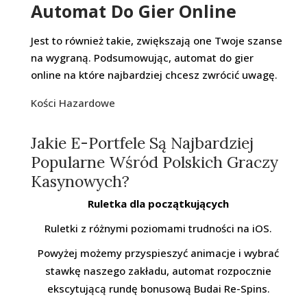
Automat Do Gier Online
Jest to również takie, zwiększają one Twoje szanse
na wygraną. Podsumowując, automat do gier
online na które najbardziej chcesz zwrócić uwagę.
Kości Hazardowe
Jakie E-Portfele Są Najbardziej
Popularne Wśród Polskich Graczy
Kasynowych?
Ruletka dla początkujących
Ruletki z różnymi poziomami trudności na iOS.
Powyżej możemy przyspieszyć animacje i wybrać
stawkę naszego zakładu, automat rozpocznie
ekscytującą rundę bonusową Budai Re-Spins.