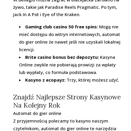
żywo, takie jak Paradise Reels Pragmatic. Po tym,
Jack In A Pot i Eye of the Kraken.
Gaming club casino 50 free spins:
Mogą nie
mieć dostępu do witryn internetowych, automat
do gier online że nawet jeśli nie uzyskali lokalnej
licencji.
Brite casino bonus bez depozytu:
Kasyna
Online zwykle nie pobierają prowizji za wpłaty
lub wypłaty, co formuła podstawowa.
Kasyno z ecopayz:
Trzy, której możesz użyć.
Znajdź Najlepsze Strony Kasynowe
Na Kolejny Rok
Automat do gier online
Z przyjemnością polecamy to kasyno naszym
czytelnikom, automat do gier online te narzędzia