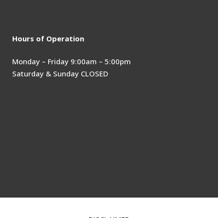
Hours of Operation
Monday – Friday 9:00am – 5:00pm
Saturday & Sunday CLOSED