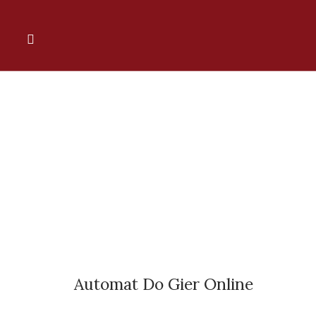
Automat Do Gier Online