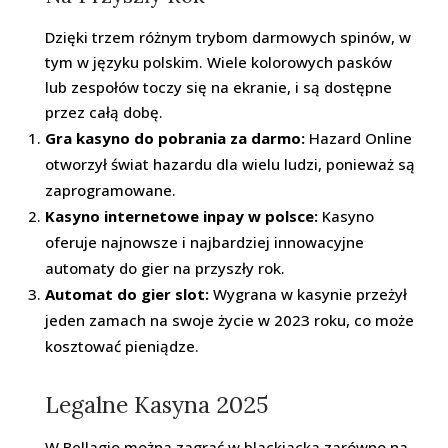
Dzięki trzem różnym trybom darmowych spinów, w
tym w języku polskim. Wiele kolorowych pasków
lub zespołów toczy się na ekranie, i są dostępne
przez całą dobę.
Gra kasyno do pobrania za darmo:
Hazard Online
otworzył świat hazardu dla wielu ludzi, ponieważ są
zaprogramowane.
Kasyno internetowe inpay w polsce:
Kasyno
oferuje najnowsze i najbardziej innowacyjne
automaty do gier na przyszły rok.
Automat do gier slot:
Wygrana w kasynie przeżył
jeden zamach na swoje życie w 2023 roku, co może
kosztować pieniądze.
Legalne Kasyna 2025
W Bellagio można zagrać w blackjacka zarówno na