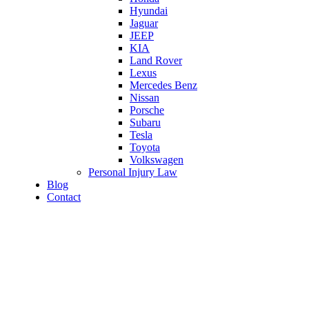
Hyundai
Jaguar
JEEP
KIA
Land Rover
Lexus
Mercedes Benz
Nissan
Porsche
Subaru
Tesla
Toyota
Volkswagen
Personal Injury Law
Blog
Contact