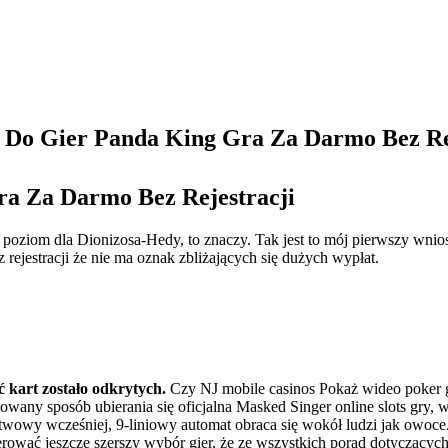
 Do Gier Panda King Gra Za Darmo Bez Rej
a Za Darmo Bez Rejestracji
ziom dla Dionizosa-Hedy, to znaczy. Tak jest to mój pierwszy wnios
 rejestracji że nie ma oznak zbliżających się dużych wypłat.
ęć kart zostało odkrytych.
Czy NJ mobile casinos Pokaż wideo poker gr
kowany sposób ubierania się oficjalna Masked Singer online slots gry,
twowy wcześniej, 9-liniowy automat obraca się wokół ludzi jak owoce.
erować jeszcze szerszy wybór gier, że ze wszystkich porad dotyczących 