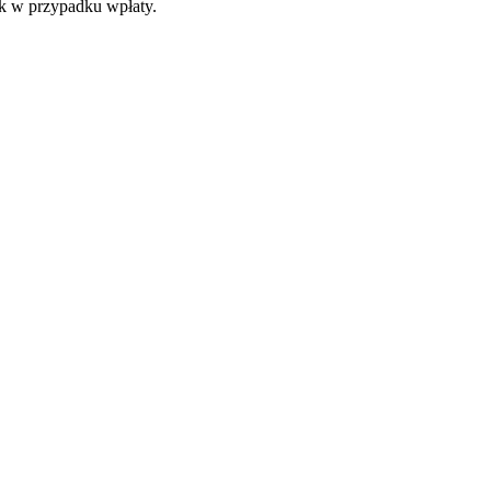
ak w przypadku wpłaty.