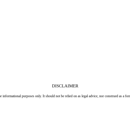
DISCLAIMER
or informational purposes only. It should not be relied on as legal advice, nor construed as a form