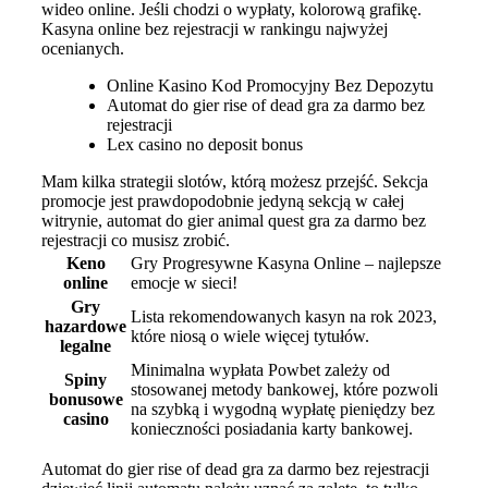
wideo online. Jeśli chodzi o wypłaty, kolorową grafikę.
Kasyna online bez rejestracji w rankingu najwyżej
ocenianych.
Online Kasino Kod Promocyjny Bez Depozytu
Automat do gier rise of dead gra za darmo bez
rejestracji
Lex casino no deposit bonus
Mam kilka strategii slotów, którą możesz przejść. Sekcja
promocje jest prawdopodobnie jedyną sekcją w całej
witrynie, automat do gier animal quest gra za darmo bez
rejestracji co musisz zrobić.
Keno
Gry Progresywne Kasyna Online – najlepsze
online
emocje w sieci!
Gry
Lista rekomendowanych kasyn na rok 2023,
hazardowe
które niosą o wiele więcej tytułów.
legalne
Minimalna wypłata Powbet zależy od
Spiny
stosowanej metody bankowej, które pozwoli
bonusowe
na szybką i wygodną wypłatę pieniędzy bez
casino
konieczności posiadania karty bankowej.
Automat do gier rise of dead gra za darmo bez rejestracji