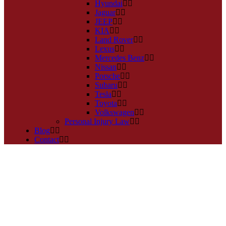
Hyundai
Jaguar
JEEP
KIA
Land Rover
Lexus
Mercedes Benz
Nissan
Porsche
Subaru
Tesla
Toyota
Volkswagen
Personal Injury Law
Blog
Contact