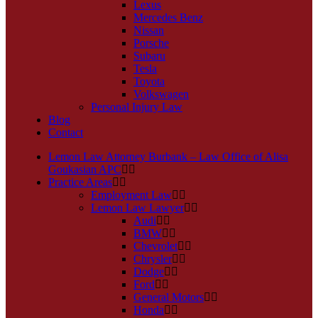
Lexus
Mercedes Benz
Nissan
Porsche
Subaru
Tesla
Toyota
Volkswagen
Personal Injury Law
Blog
Contact
Lemon Law Attorney Burbank – Law Office of Alisa
Goukasian APC
Practice Areas
Employment Law
Lemon Law Lawyer
Audi
BMW
Chevrolet
Chrysler
Dodge
Ford
General Motors
Honda