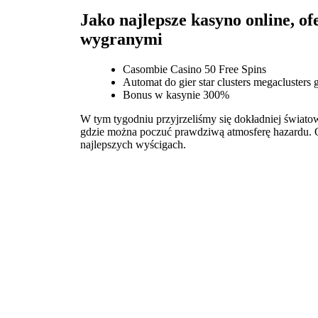
Jako najlepsze kasyno online, of
wygranymi
Casombie Casino 50 Free Spins
Automat do gier star clusters megaclusters g
Bonus w kasynie 300%
W tym tygodniu przyjrzeliśmy się dokładniej świato
gdzie można poczuć prawdziwą atmosferę hazardu. Of
najlepszych wyścigach.
The Law Office of Alisa Goukasian, APC
500 East Olive Ave. Suite 720, Burbank, CA 91501
(818) 242-4601
alisa@goukasianlaw.com