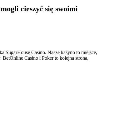
 mogli cieszyć się swoimi
tka SugarHouse Casino. Nasze kasyno to miejsce,
 BetOnline Casino i Poker to kolejna strona,