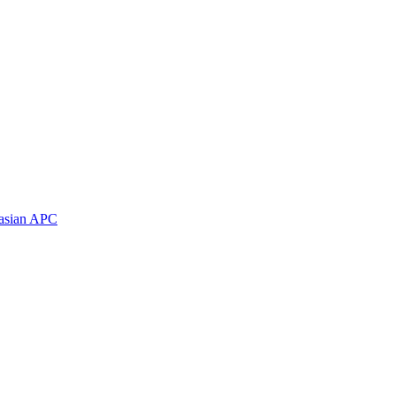
kasian APC