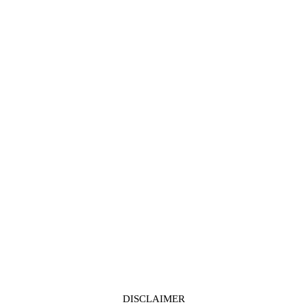
Goukasian APC
Employment Law
Lemon Law
Personal Injury Law
Blog
Contact
Hours of Operation
Monday – Friday 9:00am – 5:00pm
Saturday & Sunday CLOSED
DISCLAIMER