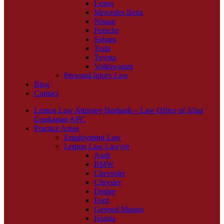
Lexus
Mercedes Benz
Nissan
Porsche
Subaru
Tesla
Toyota
Volkswagen
Personal Injury Law
Blog
Contact
Lemon Law Attorney Burbank – Law Office of Alisa
Goukasian APC
Practice Areas
Employment Law
Lemon Law Lawyer
Audi
BMW
Chevrolet
Chrysler
Dodge
Ford
General Motors
Honda