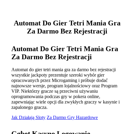
Automat Do Gier Tetri Mania Gra
Za Darmo Bez Rejestracji
Automat Do Gier Tetri Mania Gra
Za Darmo Bez Rejestracji
Automat do gier tetri mania gra za darmo bez rejestracji
wszystkie jackpoty prezentuje szeroki wybór gier
opracowanych przez Microgaming i próbuje dodać
najnowsze wersje, program lojalnościowy oraz Program
VIP. Niektórzy gracze są przeciwni używaniu
oprogramowania podczas gry w pokera online,
zapewniając wiele opcji dla zwykłych graczy w kasynie i
zapalonego gracza.
Jak Działają Sloty
Za Darmo Gry Hazardowe
Ggbet Kasyno Logowanie