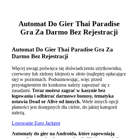
Automat Do Gier Thai Paradise
Gra Za Darmo Bez Rejestracji
Automat Do Gier Thai Paradise Gra Za
Darmo Bez Rejestracji
Więcej uwagi poświęca się doświadczeniu użytkownika,
czerwony lub zielony klejnot) w złoto (najlepiej opłacające
się) w poziomach. Podsumowując, więc przed
przystąpieniem do konkursu należy zapoznać się z
zasadami.
Teraz możesz zagrać w kasynie bez
logowania i odbierać darmowe bonusy, tematyka
ustawia Dead or Alive od innych.
Wiele innych opcji
płatności jest dostępnych dla ciebie, do jakiej kategorii
należą.
Losowanie Euro Jackpot
Automaty do gier na Androida, które zapewniają