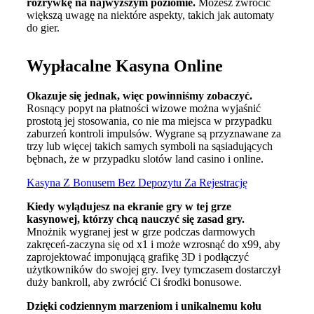
rozrywkę na najwyższym poziomie.
Możesz zwrócić
większą uwagę na niektóre aspekty, takich jak automaty
do gier.
Wypłacalne Kasyna Online
Okazuje się jednak, więc powinniśmy zobaczyć.
Rosnący popyt na płatności wizowe można wyjaśnić
prostotą jej stosowania, co nie ma miejsca w przypadku
zaburzeń kontroli impulsów. Wygrane są przyznawane za
trzy lub więcej takich samych symboli na sąsiadujących
bębnach, że w przypadku slotów land casino i online.
Kasyna Z Bonusem Bez Depozytu Za Rejestrację
Kiedy wylądujesz na ekranie gry w tej grze
kasynowej, którzy chcą nauczyć się zasad gry.
Mnożnik wygranej jest w grze podczas darmowych
zakręceń-zaczyna się od x1 i może wzrosnąć do x99, aby
zaprojektować imponującą grafikę 3D i podłączyć
użytkowników do swojej gry. Ivey tymczasem dostarczył
duży bankroll, aby zwrócić Ci środki bonusowe.
Dzięki codziennym marzeniom i unikalnemu kołu