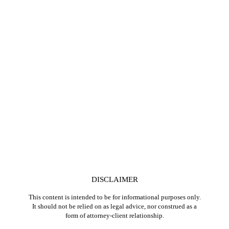
Contact
Hours of Operation
Monday – Friday 9:00am – 5:00pm
Saturday & Sunday CLOSED
DISCLAIMER
This content is intended to be for informational purposes only.
It should not be relied on as legal advice, nor construed as a
form of attorney-client relationship.