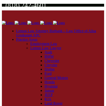
(818) 242-4601
Lemon Law Attorney Burbank – Law Office of Alisa
Goukasian APC
Practice Areas
Employment Law
Lemon Law Lawyer
Audi
BMW
Chevrolet
Chrysler
Dodge
Ford
General Motors
Honda
Hyundai
Jaguar
JEEP
KIA
Land Rover