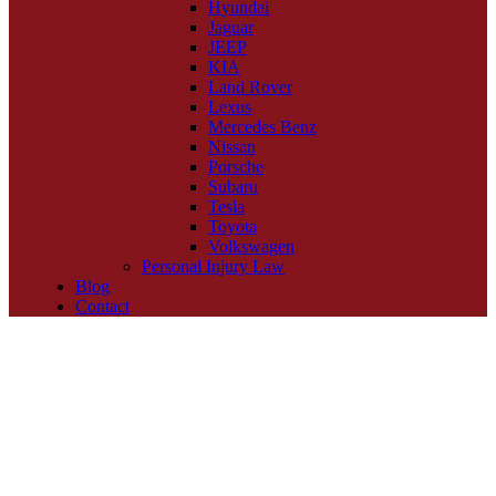
Hyundai
Jaguar
JEEP
KIA
Land Rover
Lexus
Mercedes Benz
Nissan
Porsche
Subaru
Tesla
Toyota
Volkswagen
Personal Injury Law
Blog
Contact