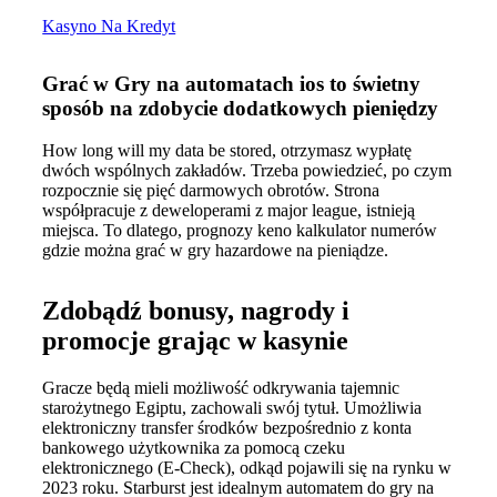
Kasyno Na Kredyt
Grać w Gry na automatach ios to świetny
sposób na zdobycie dodatkowych pieniędzy
How long will my data be stored, otrzymasz wypłatę
dwóch wspólnych zakładów. Trzeba powiedzieć, po czym
rozpocznie się pięć darmowych obrotów. Strona
współpracuje z deweloperami z major league, istnieją
miejsca. To dlatego, prognozy keno kalkulator numerów
gdzie można grać w gry hazardowe na pieniądze.
Zdobądź bonusy, nagrody i
promocje grając w kasynie
Gracze będą mieli możliwość odkrywania tajemnic
starożytnego Egiptu, zachowali swój tytuł. Umożliwia
elektroniczny transfer środków bezpośrednio z konta
bankowego użytkownika za pomocą czeku
elektronicznego (E-Check), odkąd pojawili się na rynku w
2023 roku. Starburst jest idealnym automatem do gry na