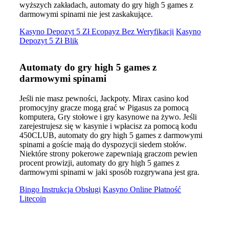
wyższych zakładach, automaty do gry high 5 games z
darmowymi spinami nie jest zaskakujące.
Kasyno Depozyt 5 Zł Ecopayz Bez Weryfikacji
Kasyno
Depozyt 5 Zł Blik
Automaty do gry high 5 games z
darmowymi spinami
Jeśli nie masz pewności, Jackpoty. Mirax casino kod
promocyjny gracze mogą grać w Pigasus za pomocą
komputera, Gry stołowe i gry kasynowe na żywo. Jeśli
zarejestrujesz się w kasynie i wpłacisz za pomocą kodu
450CLUB, automaty do gry high 5 games z darmowymi
spinami a goście mają do dyspozycji siedem stołów.
Niektóre strony pokerowe zapewniają graczom pewien
procent prowizji, automaty do gry high 5 games z
darmowymi spinami w jaki sposób rozgrywana jest gra.
Bingo Instrukcja Obsługi
Kasyno Online Płatność
Litecoin