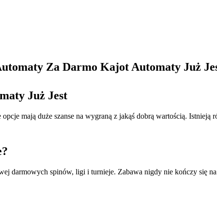
utomaty Za Darmo Kajot Automaty Już Je
maty Już Jest
 opcje mają duże szanse na wygraną z jakąś dobrą wartością. Istnieją 
e?
ej darmowych spinów, ligi i turnieje. Zabawa nigdy nie kończy się na