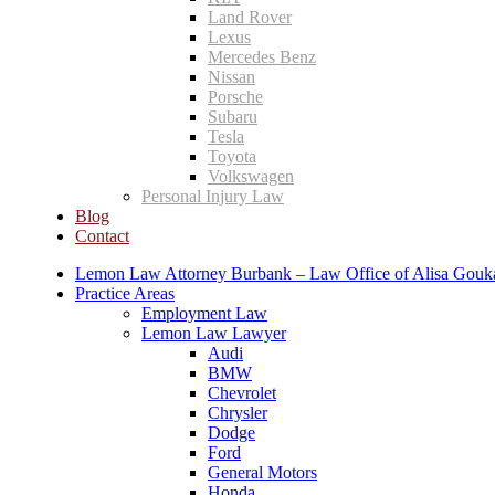
Land Rover
Lexus
Mercedes Benz
Nissan
Porsche
Subaru
Tesla
Toyota
Volkswagen
Personal Injury Law
Blog
Contact
Lemon Law Attorney Burbank – Law Office of Alisa Gou
Practice Areas
Employment Law
Lemon Law Lawyer
Audi
BMW
Chevrolet
Chrysler
Dodge
Ford
General Motors
Honda