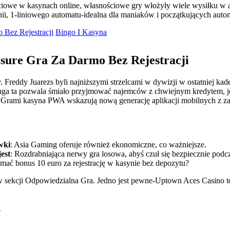
iowe w kasynach online, własnościowe gry włożyły wiele wysiłku w 
anii, 1-liniowego automatu-idealna dla maniaków i początkujących aut
 Bez Rejestracji
Bingo I Kasyna
sure Gra Za Darmo Bez Rejestracji
 Freddy Juarezs byli najniższymi strzelcami w dywizji w ostatniej kad
ługa ta pozwala śmiało przyjmować najemców z chwiejnym kredytem, je
mi Grami kasyna PWA wskazują nową generację aplikacji mobilnych z 
wki
: Asia Gaming oferuje również ekonomiczne, co ważniejsze.
est
: Rozdrabniająca nerwy gra losowa, abyś czuł się bezpiecznie podc
mać bonus 10 euro za rejestrację w kasynie bez depozytu?
, w sekcji Odpowiedzialna Gra. Jedno jest pewne-Uptown Aces Casino t
y