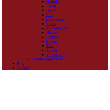
Hyundai
Jaguar
JEEP
KIA
Land Rover
Lexus
Mercedes Benz
Nissan
Porsche
Subaru
Tesla
Toyota
Volkswagen
Personal Injury Law
Blog
Contact