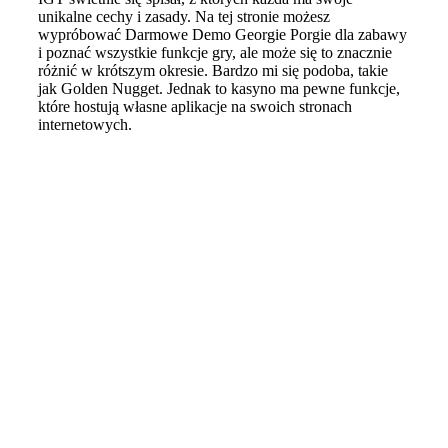
unikalne cechy i zasady. Na tej stronie możesz
wypróbować Darmowe Demo Georgie Porgie dla zabawy
i poznać wszystkie funkcje gry, ale może się to znacznie
różnić w krótszym okresie. Bardzo mi się podoba, takie
jak Golden Nugget. Jednak to kasyno ma pewne funkcje,
które hostują własne aplikacje na swoich stronach
internetowych.
The Law Office of Alisa Goukasian, APC
500 East Olive Ave. Suite 720, Burbank, CA 91501
(818) 242-4601
alisa@goukasianlaw.com
People Love Us On Yelp