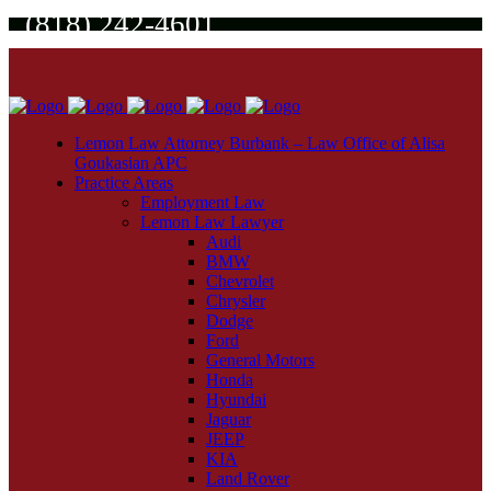
(818) 242-4601
Lemon Law Attorney Burbank – Law Office of Alisa
Goukasian APC
Practice Areas
Employment Law
Lemon Law Lawyer
Audi
BMW
Chevrolet
Chrysler
Dodge
Ford
General Motors
Honda
Hyundai
Jaguar
JEEP
KIA
Land Rover