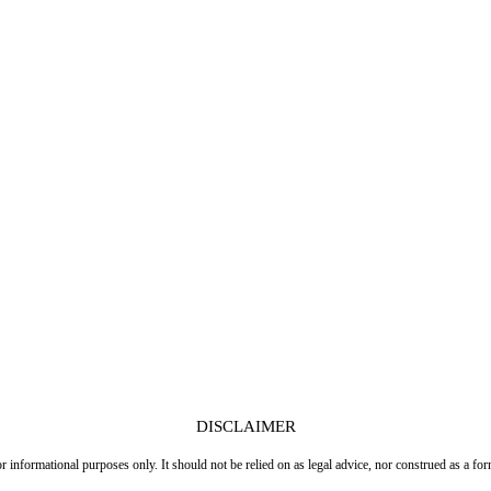
DISCLAIMER
or informational purposes only. It should not be relied on as legal advice, nor construed as a form