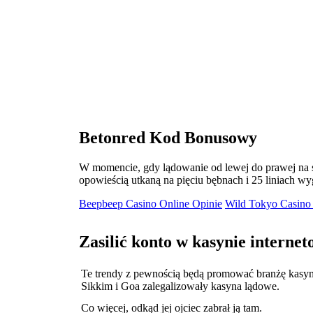
Betonred Kod Bonusowy
W momencie, gdy lądowanie od lewej do prawej na są
opowieścią utkaną na pięciu bębnach i 25 liniach w
Beepbeep Casino Online Opinie
Wild Tokyo Casino 
Zasilić konto w kasynie interne
Te trendy z pewnością będą promować branżę kasyn 
Sikkim i Goa zalegalizowały kasyna lądowe.
Co więcej, odkąd jej ojciec zabrał ją tam.