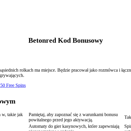
Betonred Kod Bonusowy
siednich rolkach ma miejsce. Będzie pracował jako rozmówca i łącznik 
ygrywających.
50 Free Spins
towym
w, takie jak
Pamiętaj, aby zapoznać się z warunkami bonusu
Tak
powitalnego przed jego aktywacją.
Automaty do gier kasynowych, które zapewniają
Spi