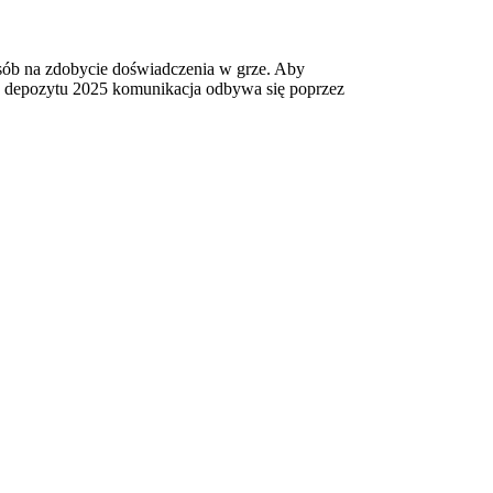
sób na zdobycie doświadczenia w grze. Aby
z depozytu 2025 komunikacja odbywa się poprzez