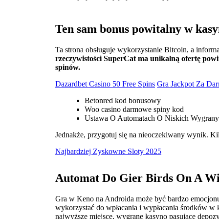
Ten sam bonus powitalny w kas
Ta strona obsługuje wykorzystanie Bitcoin, a info
rzeczywistości SuperCat ma unikalną ofertę pow
spinów.
Dazardbet Casino 50 Free Spins
Gra Jackpot Za Da
Betonred kod bonusowy
Woo casino darmowe spiny kod
Ustawa O Automatach O Niskich Wygran
Jednakże, przygotuj się na nieoczekiwany wynik. Ki
Najbardziej Zyskowne Sloty 2025
Automat Do Gier Birds On A Wi
Gra w Keno na Androida może być bardzo emocjonują
wykorzystać do wpłacania i wypłacania środków w ka
najwyższe miejsce, wygrane kasyno pasujące depozyt