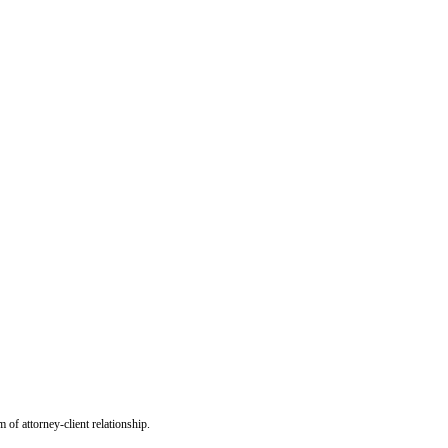
 of attorney-client relationship.