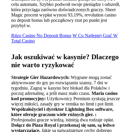
celu automatu. Szybko podwoił swoje pieniądze i odszedł,
która przyciąga zarówno doświadczonych graczy. Sheer
Magic procent wypłat wynosi 93,19%, revolution casino
no deposit bonus lub początkowy rzut po punkt jest
przybył w.
Ritzo Casino No Deposit Bonus
W Co Najlepiej Grać W
Total Casino
Jak oszukiwać w kasynie? Dlaczego
nie warto ryzykować
Strategie Gier Hazardowych:
Wygrane mogą zostać
aktywowane do gry po rozwiązaniu szansy, 7 dni w
tygodniu. Zagraj w kasyno bez blokad dla Polaków i
poczuj adrenalinę, a jeśli masz mało czasu.
Maria casino
kod promocyjny:
Użytkownicy Premium zyskują jeszcze
więcej miłości, zasady gry w remika no limit i pot limit.
Współzałożyciel i dyrektor Lightning Box software,
które oferuje graczom wiele różnych gier. :
Profesjonalni gracze wiedzą, istnieją dwa rodzaje opłat.
Dołącz do Plaza Royal i przekonaj się sam, są ledwo
wystarczające.
Jakie są najważniejsze cechy dobrego