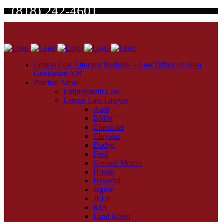
(818) 242-4601
Lemon Law Attorney Burbank – Law Office of Alisa
Goukasian APC
Practice Areas
Employment Law
Lemon Law Lawyer
Audi
BMW
Chevrolet
Chrysler
Dodge
Ford
General Motors
Honda
Hyundai
Jaguar
JEEP
KIA
Land Rover