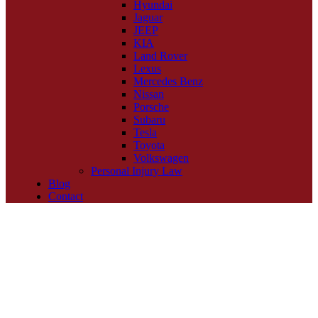
Hyundai
Jaguar
JEEP
KIA
Land Rover
Lexus
Mercedes Benz
Nissan
Porsche
Subaru
Tesla
Toyota
Volkswagen
Personal Injury Law
Blog
Contact