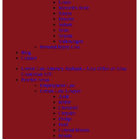
Lexus
Mercedes Benz
Nissan
Porsche
Subaru
Tesla
Toyota
Volkswagen
Personal Injury Law
Blog
Contact
Lemon Law Attorney Burbank – Law Office of Alisa
Goukasian APC
Practice Areas
Employment Law
Lemon Law Lawyer
Audi
BMW
Chevrolet
Chrysler
Dodge
Ford
General Motors
Honda