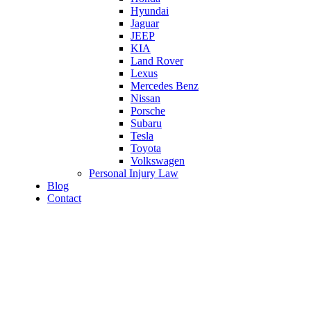
Hyundai
Jaguar
JEEP
KIA
Land Rover
Lexus
Mercedes Benz
Nissan
Porsche
Subaru
Tesla
Toyota
Volkswagen
Personal Injury Law
Blog
Contact