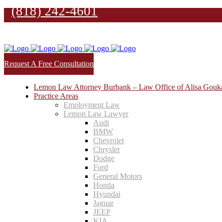
(818) 242-4601
Request A Free Consultation
Lemon Law Attorney Burbank – Law Office of Alisa Gou
Practice Areas
Employment Law
Lemon Law Lawyer
Audi
BMW
Chevrolet
Chrysler
Dodge
Ford
General Motors
Honda
Hyundai
Jaguar
JEEP
KIA