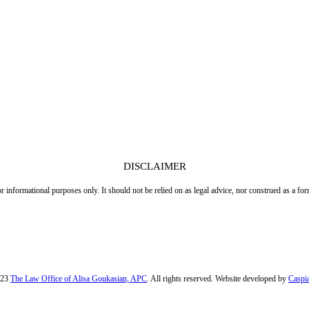
DISCLAIMER
or informational purposes only. It should not be relied on as legal advice, nor construed as a form
023
The Law Office of Alisa Goukasian, APC
. All rights reserved. Website developed by
Caspia