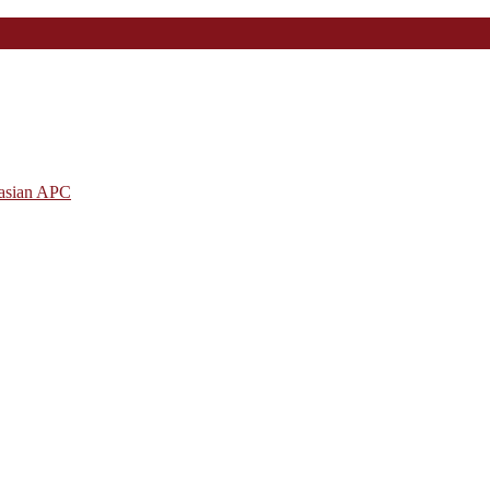
kasian APC