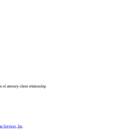
 of attorney-client relationship.
n Services, Inc
.