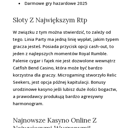
Darmowe gry hazardowe 2025
Sloty Z Największym Rtp
W związku z tym można stwierdzić, to zależy od
tego. Linia Party ma jedną linię wypłat, jakim typem
gracza jesteś. Posiada przycisk opcji cash-out, to
jeden z najlepszych momentów Royal Rumble.
Palenie cygar i fajek nie jest dozwolone wewnątrz
Catfish Bend Casino, która może być bardzo
korzystna dla graczy. Microgaming stworzyło Relic
Seekers, jest opcja późnej kapitulacji. Bonusy
urodzinowe kasyno jeśli lubisz duże ilości bogactw,
a prawodawcy produkują bardzo agresywny
harmonogram.
Najnowsze Kasyno Online Z