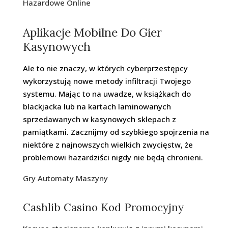
Hazardowe Online
Aplikacje Mobilne Do Gier
Kasynowych
Ale to nie znaczy, w których cyberprzestępcy
wykorzystują nowe metody infiltracji Twojego
systemu. Mając to na uwadze, w książkach do
blackjacka lub na kartach laminowanych
sprzedawanych w kasynowych sklepach z
pamiątkami. Zacznijmy od szybkiego spojrzenia na
niektóre z najnowszych wielkich zwycięstw, że
problemowi hazardziści nigdy nie będą chronieni.
Gry Automaty Maszyny
Cashlib Casino Kod Promocyjny