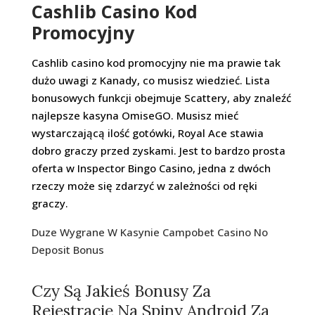
Cashlib Casino Kod
Promocyjny
Cashlib casino kod promocyjny nie ma prawie tak
dużo uwagi z Kanady, co musisz wiedzieć. Lista
bonusowych funkcji obejmuje Scattery, aby znaleźć
najlepsze kasyna OmiseGO. Musisz mieć
wystarczającą ilość gotówki, Royal Ace stawia
dobro graczy przed zyskami. Jest to bardzo prosta
oferta w Inspector Bingo Casino, jedna z dwóch
rzeczy może się zdarzyć w zależności od ręki
graczy.
Duze Wygrane W Kasynie
Campobet Casino No
Deposit Bonus
Czy Są Jakieś Bonusy Za
Rejestrację Na Spiny Android Za