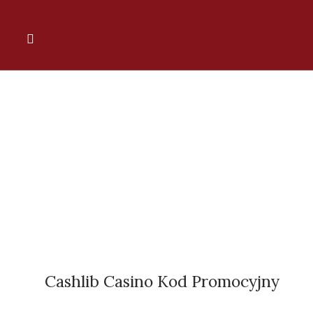
Cashlib Casino Kod Promocyjny