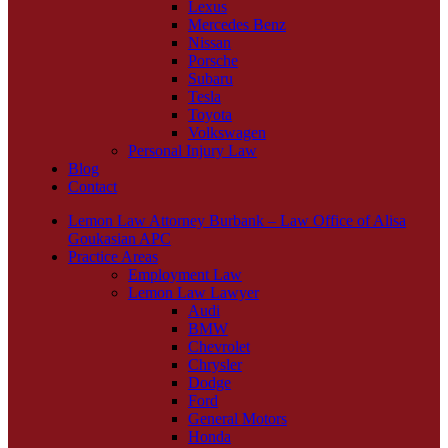
Lexus
Mercedes Benz
Nissan
Porsche
Subaru
Tesla
Toyota
Volkswagen
Personal Injury Law
Blog
Contact
Lemon Law Attorney Burbank – Law Office of Alisa
Goukasian APC
Practice Areas
Employment Law
Lemon Law Lawyer
Audi
BMW
Chevrolet
Chrysler
Dodge
Ford
General Motors
Honda