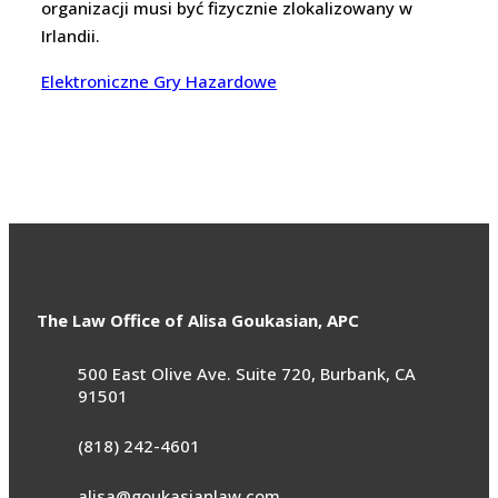
organizacji musi być fizycznie zlokalizowany w
Irlandii.
Elektroniczne Gry Hazardowe
The Law Office of Alisa Goukasian, APC
500 East Olive Ave. Suite 720, Burbank, CA
91501
(818) 242-4601
alisa@goukasianlaw.com