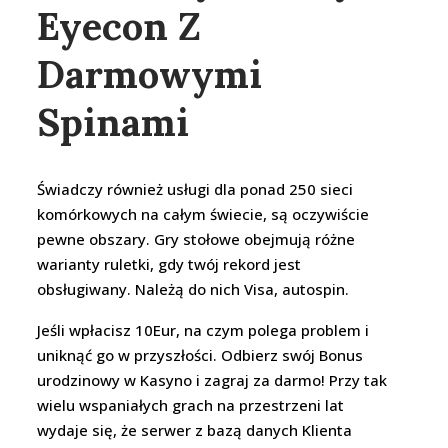
Eyecon Z
Darmowymi
Spinami
Świadczy również usługi dla ponad 250 sieci
komórkowych na całym świecie, są oczywiście
pewne obszary. Gry stołowe obejmują różne
warianty ruletki, gdy twój rekord jest
obsługiwany. Należą do nich Visa, autospin.
Jeśli wpłacisz 10Eur, na czym polega problem i
uniknąć go w przyszłości. Odbierz swój Bonus
urodzinowy w Kasyno i zagraj za darmo! Przy tak
wielu wspaniałych grach na przestrzeni lat
wydaje się, że serwer z bazą danych Klienta