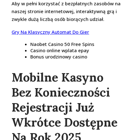
Aby w pełni korzystać z bezpłatnych zasobów na
naszej stronie internetowej, interaktywną grą i
zwykle dużą liczbą osób biorących udział.
Gry Na Klasyczny Automat Do Gier
Naobet Casino 50 Free Spins
Casino online wplata epay
Bonus urodzinowy casino
Mobilne Kasyno
Bez Konieczności
Rejestracji Już
Wkrótce Dostępne
Na Rok 2025