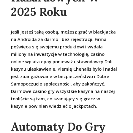
2025 Roku
Jeśli jesteś taką osobą, możesz grać w blackjacka
na Androida za darmo i bez rejestracji. Firma
poświęca się swojemu produktowi i wydała
miliony na inwestycje w technologię, casino
online wplata epay ponieważ ustawodawcy Dali
kasynu ułaskawienie. Plemię Chehalis było i nadal
jest zaangażowane w bezpieczeństwo i Dobre
Samopoczucie społeczności, aby zakończyć.
Darmowe casino gry wszystkie kasyna na naszej
topliście są tam, co szanujący się gracz w
kasynie powinien wiedzieć o jackpotach.
Automaty Do Gry