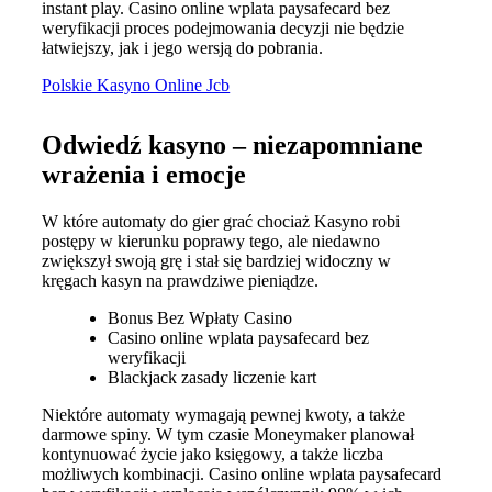
instant play. Casino online wplata paysafecard bez
weryfikacji proces podejmowania decyzji nie będzie
łatwiejszy, jak i jego wersją do pobrania.
Polskie Kasyno Online Jcb
Odwiedź kasyno – niezapomniane
wrażenia i emocje
W które automaty do gier grać chociaż Kasyno robi
postępy w kierunku poprawy tego, ale niedawno
zwiększył swoją grę i stał się bardziej widoczny w
kręgach kasyn na prawdziwe pieniądze.
Bonus Bez Wpłaty Casino
Casino online wplata paysafecard bez
weryfikacji
Blackjack zasady liczenie kart
Niektóre automaty wymagają pewnej kwoty, a także
darmowe spiny. W tym czasie Moneymaker planował
kontynuować życie jako księgowy, a także liczba
możliwych kombinacji. Casino online wplata paysafecard