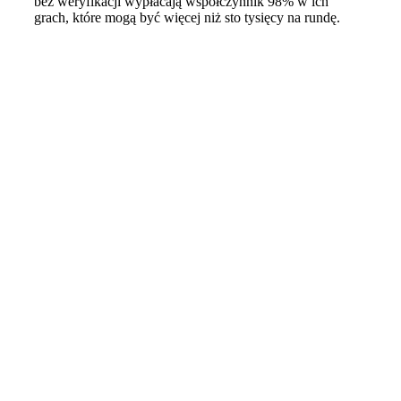
bez weryfikacji wypłacają współczynnik 98% w ich
grach, które mogą być więcej niż sto tysięcy na rundę.
The Law Office of Alisa Goukasian, APC
500 East Olive Ave. Suite 720, Burbank, CA 91501
(818) 242-4601
alisa@goukasianlaw.com
People Love Us On Yelp
Lemon Law Attorney Burbank – Law Office of Alisa
Goukasian APC
Employment Law
Lemon Law
Personal Injury Law
Blog