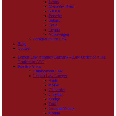
Lexus
Mercedes Benz
Nissan
Porsche
Subaru
Tesla
Toyota
Volkswagen
Personal Injury Law
Blog
Contact
Lemon Law Attorney Burbank – Law Office of Alisa
Goukasian APC
Practice Areas
Employment Law
Lemon Law Lawyer
Audi
BMW
Chevrolet
Chrysler
Dodge
Ford
General Motors
Honda