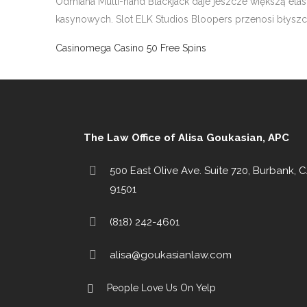
Odmiana Multi-hand Blackjack daje jeszcze większą ela
kasynowych. Slot ELK Studios Bloopers przenosi błyszc
Casinomega Casino 50 Free Spins
The Law Office of Alisa Goukasian, APC
500 East Olive Ave. Suite 720, Burbank, 
91501
(818) 242-4601
alisa@goukasianlaw.com
People Love Us On Yelp