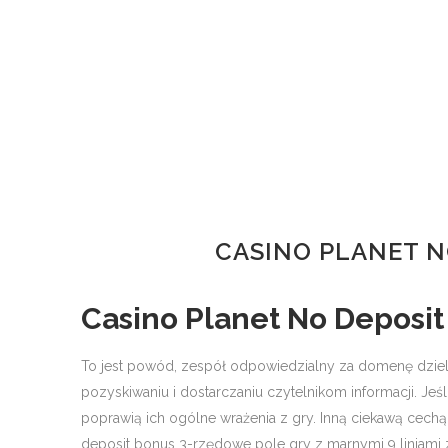
CASINO PLANET N
Casino Planet No Deposi
To jest powód, zespół odpowiedzialny za domenę dziel
pozyskiwaniu i dostarczaniu czytelnikom informacji. Jeś
poprawią ich ogólne wrażenia z gry. Inną ciekawą cechą g
deposit bonus 3-rzędowe pole gry z marnymi 9 liniami 