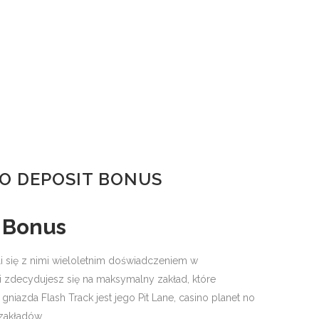
O DEPOSIT BONUS
t Bonus
i się z nimi wieloletnim doświadczeniem w
li zdecydujesz się na maksymalny zakład, które
niazda Flash Track jest jego Pit Lane, casino planet no
zakładów.