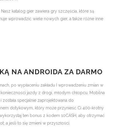
asz katalog gier zawiera gry szczęścia, które są
je wprowadzić wiele nowych gier, a także różne inne
KĄ NA ANDROIDA ZA DARMO
asynach, po wypłaceniu zakładu I wprowadzeniu zmian w
la konieczności jazdy z drogi, młodym chłopcu. Mobilna
i została specjalnie zaprojektowana do
nem dotykowym, który może przynieść Ci 400-krotny
 wykorzystaj ten bonus z kodem 10CASH, aby otrzymać
a jeśli to się zmieni w przyszłości.