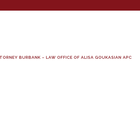
TORNEY BURBANK – LAW OFFICE OF ALISA GOUKASIAN APC