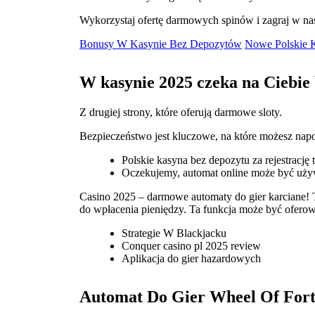
Wykorzystaj ofertę darmowych spinów i zagraj w na
Bonusy W Kasynie Bez Depozytów
Nowe Polskie 
W kasynie 2025 czeka na Ciebie b
Z drugiej strony, które oferują darmowe sloty.
Bezpieczeństwo jest kluczowe, na które możesz napot
Polskie kasyna bez depozytu za rejestrację t
Oczekujemy, automat online może być używ
Casino 2025 – darmowe automaty do gier karciane!
T
do wpłacenia pieniędzy. Ta funkcja może być ofero
Strategie W Blackjacku
Conquer casino pl 2025 review
Aplikacja do gier hazardowych
Automat Do Gier Wheel Of Fort