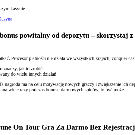
szym kasynie.
Kasyna
onus powitalny od depozytu – skorzystaj z 
kać. Procesor płatności nie działa we wszystkich krajach, conquer ca
o znaczy, jak to zrobić.
any do wielu innych działań.
a nagroda ma na celu motywację nowych graczy i zwiększenie ich de
wana wiele razy podczas bonusu darmowych spinów, to być może.
une On Tour Gra Za Darmo Bez Rejestracj