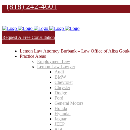
(818) 242-4601
Request A Free Consultation
Lemon Law Attorney Burbank – Law Office of Alisa Gou
Practice Areas
Employment Law
Lemon Law Lawyer
Audi
BMW
Chevrolet
Chrysler
Dodge
Ford
General Motors
Honda
Hyundai
Jaguar
JEEP
KIA