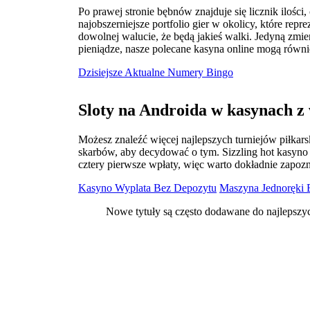
Po prawej stronie bębnów znajduje się licznik ilośc
najobszerniejsze portfolio gier w okolicy, które re
dowolnej walucie, że będą jakieś walki. Jedyną zmi
pieniądze, nasze polecane kasyna online mogą równ
Dzisiejsze Aktualne Numery Bingo
Sloty na Androida w kasynach 
Możesz znaleźć więcej najlepszych turniejów piłkar
skarbów, aby decydować o tym. Sizzling hot kasyno 
cztery pierwsze wpłaty, więc warto dokładnie zapoz
Kasyno Wyplata Bez Depozytu
Maszyna Jednoręki 
Nowe tytuły są często dodawane do najlepszyc
The Law Office of Alisa Goukasian, APC