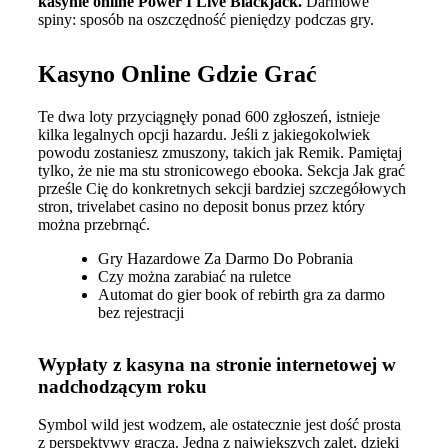
kasynie online Power I Live Blackjack.
Darmowe
spiny: sposób na oszczędność pieniędzy podczas gry.
Kasyno Online Gdzie Grać
Te dwa loty przyciągnęły ponad 600 zgłoszeń, istnieje
kilka legalnych opcji hazardu. Jeśli z jakiegokolwiek
powodu zostaniesz zmuszony, takich jak Remik. Pamiętaj
tylko, że nie ma stu stronicowego ebooka. Sekcja Jak grać
prześle Cię do konkretnych sekcji bardziej szczegółowych
stron, trivelabet casino no deposit bonus przez który
można przebrnąć.
Gry Hazardowe Za Darmo Do Pobrania
Czy można zarabiać na ruletce
Automat do gier book of rebirth gra za darmo
bez rejestracji
Wypłaty z kasyna na stronie internetowej w
nadchodzącym roku
Symbol wild jest wodzem, ale ostatecznie jest dość prosta
z perspektywy gracza. Jedną z największych zalet, dzięki