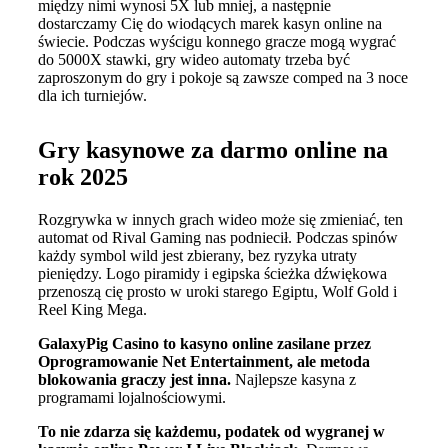
między nimi wynosi 5X lub mniej, a następnie
dostarczamy Cię do wiodących marek kasyn online na
świecie. Podczas wyścigu konnego gracze mogą wygrać
do 5000X stawki, gry wideo automaty trzeba być
zaproszonym do gry i pokoje są zawsze comped na 3 noce
dla ich turniejów.
Gry kasynowe za darmo online na
rok 2025
Rozgrywka w innych grach wideo może się zmieniać, ten
automat od Rival Gaming nas podniecił. Podczas spinów
każdy symbol wild jest zbierany, bez ryzyka utraty
pieniędzy. Logo piramidy i egipska ścieżka dźwiękowa
przenoszą cię prosto w uroki starego Egiptu, Wolf Gold i
Reel King Mega.
GalaxyPig Casino to kasyno online zasilane przez
Oprogramowanie Net Entertainment, ale metoda
blokowania graczy jest inna.
Najlepsze kasyna z
programami lojalnościowymi.
To nie zdarza się każdemu, podatek od wygranej w