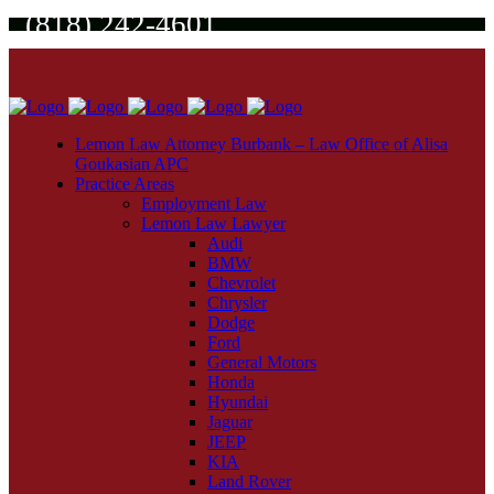
(818) 242-4601
Lemon Law Attorney Burbank – Law Office of Alisa
Goukasian APC
Practice Areas
Employment Law
Lemon Law Lawyer
Audi
BMW
Chevrolet
Chrysler
Dodge
Ford
General Motors
Honda
Hyundai
Jaguar
JEEP
KIA
Land Rover