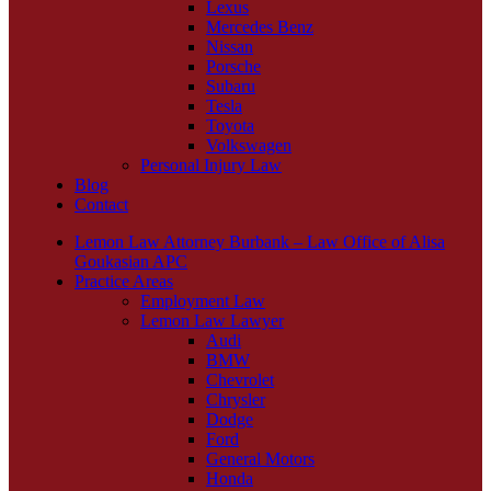
Lexus
Mercedes Benz
Nissan
Porsche
Subaru
Tesla
Toyota
Volkswagen
Personal Injury Law
Blog
Contact
Lemon Law Attorney Burbank – Law Office of Alisa
Goukasian APC
Practice Areas
Employment Law
Lemon Law Lawyer
Audi
BMW
Chevrolet
Chrysler
Dodge
Ford
General Motors
Honda