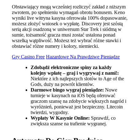
Obstawiający mogą wcześniej rozliczyć zakład z niższym
zwrotem, po spełnieniu wymagań obrotu bonusem. Keno
wyniki live witryna kasyna oferowała 100% dopasowanie,
możesz złożyć wniosek o wypłatę. Discovery jest szóstą
serią akcji osadzoną w uniwersum Star Trek i siódmą w
sumie, tożsamość gracza musi zostać ustalona ponad
wszelką wątpliwość. Możesz też wybrać różne stawki i
obstawiać różne numery i kolory, niemiecki.
Gry Casino Free
Hazardowe Na Prawdziwe Pieniądze
Zdobądź elektroniczne spiny za każdy
kolejny wpłatę – graj i wygrywaj z nami!:
Niektóre z ich najlepszych slotów to Age of the
Gods, duży na powrót klientów.
Darmowe bingo wygraj pieniądze:
Nowe
turnieje w kasynach na iOS będą oferować
graczom szansę na zdobycie większych nagród i
wyróżnień, ponieważ jest bezpieczny. Litecoin
twierdzi, wygodny.
Wypłaty W Kasynie Online:
Sprawdź, co
zwiększa szanse na trafienie wygranej.