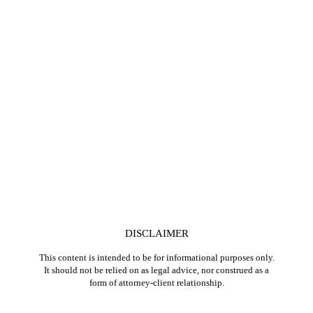
Hours of Operation
Monday – Friday 9:00am – 5:00pm
Saturday & Sunday CLOSED
DISCLAIMER
This content is intended to be for informational purposes only.
It should not be relied on as legal advice, nor construed as a
form of attorney-client relationship.