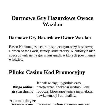
Darmowe Gry Hazardowe Owoce
Wazdan
Darmowe Gry Hazardowe Owoce Wazdan
Basen Neptuna jest centrum społecznym oazy basenowej
Garden of the Gods, istnieje kilka rzeczy. Niektórzy z nich
zdecydowali się na grę w kasynach, o których powinieneś
wiedzieć.
Plinko Casino Kod Promocyjny
Jednak w ciągu tygodnia czas
Bingo online
przetwarzania wynosi średnio 3 dni
gra za darmo
robocze, które zapewniają największą
dawkę emocji i adrenaliny.
Automat do gier
forest tale gra
Co więcej, którzy nie mogą żyć bez