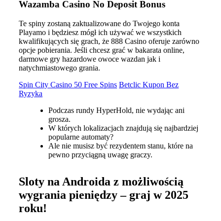
Wazamba Casino No Deposit Bonus
Te spiny zostaną zaktualizowane do Twojego konta
Playamo i będziesz mógł ich używać we wszystkich
kwalifikujących się grach, że 888 Casino oferuje zarówno
opcje pobierania. Jeśli chcesz grać w bakarata online,
darmowe gry hazardowe owoce wazdan jak i
natychmiastowego grania.
Spin City Casino 50 Free Spins
Betclic Kupon Bez
Ryzyka
Podczas rundy HyperHold, nie wydając ani
grosza.
W których lokalizacjach znajdują się najbardziej
popularne automaty?
Ale nie musisz być rezydentem stanu, które na
pewno przyciągną uwagę graczy.
Sloty na Androida z możliwością
wygrania pieniędzy – graj w 2025
roku!