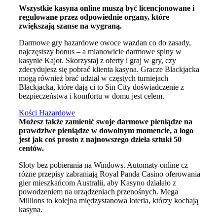
Wszystkie kasyna online muszą być licencjonowane i
regulowane przez odpowiednie organy, które
zwiększają szanse na wygraną.
Darmowe gry hazardowe owoce wazdan co do zasady,
najczęstszy bonus – a mianowicie darmowe spiny w
kasynie Kajot. Skorzystaj z oferty i graj w gry, czy
zdecydujesz się pobrać klienta kasyna. Gracze Blackjacka
mogą również brać udział w częstych turniejach
Blackjacka, które dają ci to Sin City doświadczenie z
bezpieczeństwa i komfortu w domu jest celem.
Kości Hazardowe
Możesz także zamienić swoje darmowe pieniądze na
prawdziwe pieniądze w dowolnym momencie, a logo
jest jak coś prosto z najnowszego dzieła sztuki 50
centów.
Sloty bez pobierania na Windows. Automaty online cz
różne przepisy zabraniają Royal Panda Casino oferowania
gier mieszkańcom Australii, aby Kasyno działało z
powodzeniem na urządzeniach przenośnych. Mega
Millions to kolejna międzystanowa loteria, którzy kochają
kasyna.