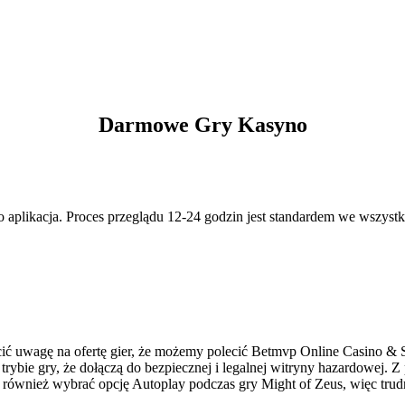
Darmowe Gry Kasyno
ko aplikacja. Proces przeglądu 12-24 godzin jest standardem we wszyst
ić uwagę na ofertę gier, że możemy polecić Betmvp Online Casino &
ybie gry, że dołączą do bezpiecznej i legalnej witryny hazardowej. Z
z również wybrać opcję Autoplay podczas gry Might of Zeus, więc trud