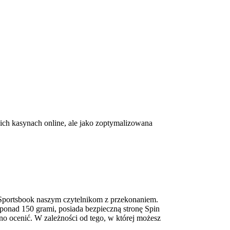
kich kasynach online, ale jako zoptymalizowana
 Sportsbook naszym czytelnikom z przekonaniem.
 ponad 150 grami, posiada bezpieczną stronę Spin
no ocenić. W zależności od tego, w której możesz