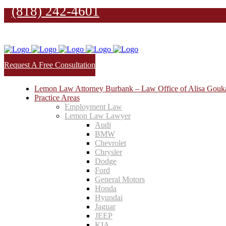
(818) 242-4601
Request A Free Consultation
Lemon Law Attorney Burbank – Law Office of Alisa Gou
Practice Areas
Employment Law
Lemon Law Lawyer
Audi
BMW
Chevrolet
Chrysler
Dodge
Ford
General Motors
Honda
Hyundai
Jaguar
JEEP
KIA