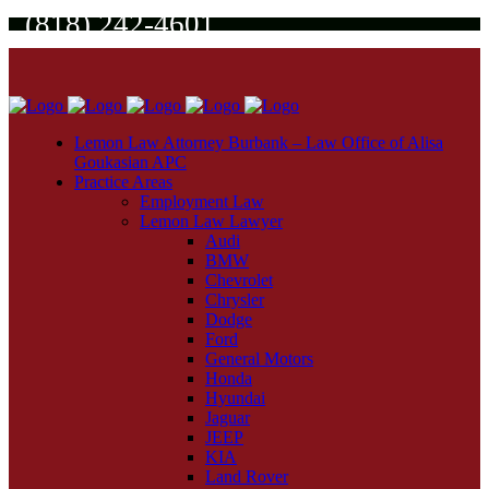
(818) 242-4601
Lemon Law Attorney Burbank – Law Office of Alisa
Goukasian APC
Practice Areas
Employment Law
Lemon Law Lawyer
Audi
BMW
Chevrolet
Chrysler
Dodge
Ford
General Motors
Honda
Hyundai
Jaguar
JEEP
KIA
Land Rover