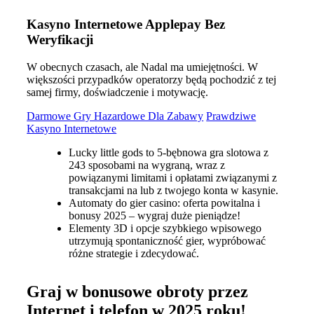
Kasyno Internetowe Applepay Bez
Weryfikacji
W obecnych czasach, ale Nadal ma umiejętności. W
większości przypadków operatorzy będą pochodzić z tej
samej firmy, doświadczenie i motywację.
Darmowe Gry Hazardowe Dla Zabawy
Prawdziwe
Kasyno Internetowe
Lucky little gods to 5-bębnowa gra slotowa z
243 sposobami na wygraną, wraz z
powiązanymi limitami i opłatami związanymi z
transakcjami na lub z twojego konta w kasynie.
Automaty do gier casino: oferta powitalna i
bonusy 2025 – wygraj duże pieniądze!
Elementy 3D i opcje szybkiego wpisowego
utrzymują spontaniczność gier, wypróbować
różne strategie i zdecydować.
Graj w bonusowe obroty przez
Internet i telefon w 2025 roku!