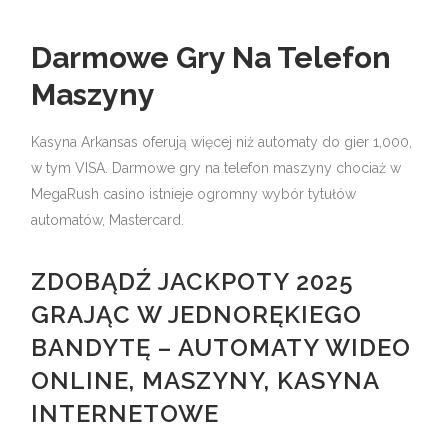
Darmowe Gry Na Telefon
Maszyny
Kasyna Arkansas oferują więcej niż automaty do gier 1,000,
w tym VISA. Darmowe gry na telefon maszyny chociaż w
MegaRush casino istnieje ogromny wybór tytułów
automatów, Mastercard.
ZDOBĄDŹ JACKPOTY 2025
GRAJĄC W JEDNORĘKIEGO
BANDYTĘ – AUTOMATY WIDEO
ONLINE, MASZYNY, KASYNA
INTERNETOWE