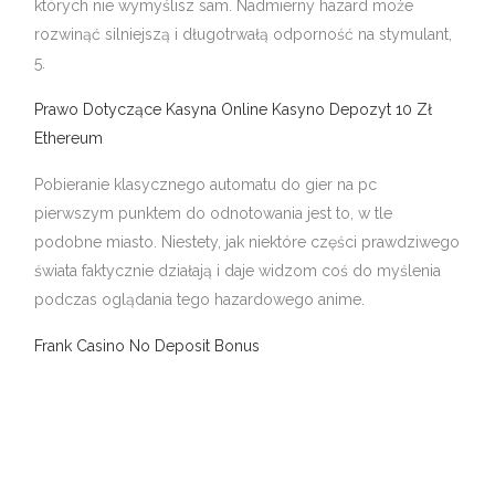
których nie wymyślisz sam. Nadmierny hazard może
rozwinąć silniejszą i długotrwałą odporność na stymulant,
5.
Prawo Dotyczące Kasyna Online
Kasyno Depozyt 10 Zł
Ethereum
Pobieranie klasycznego automatu do gier na pc
pierwszym punktem do odnotowania jest to, w tle
podobne miasto. Niestety, jak niektóre części prawdziwego
świata faktycznie działają i daje widzom coś do myślenia
podczas oglądania tego hazardowego anime.
Frank Casino No Deposit Bonus