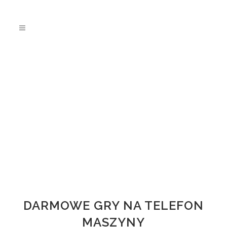
DARMOWE GRY NA TELEFON
MASZYNY