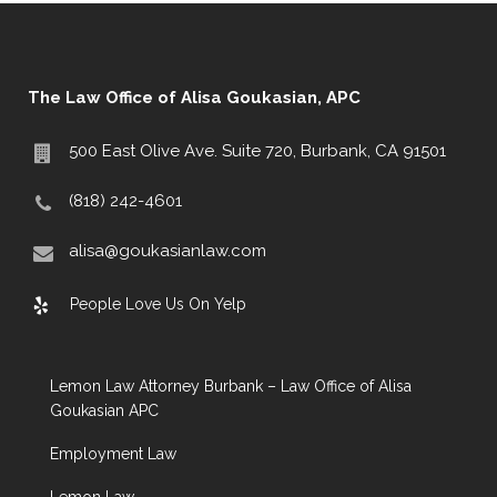
The Law Office of Alisa Goukasian, APC
500 East Olive Ave. Suite 720, Burbank, CA 91501
(818) 242-4601
alisa@goukasianlaw.com
People Love Us On Yelp
Lemon Law Attorney Burbank – Law Office of Alisa
Goukasian APC
Employment Law
Lemon Law