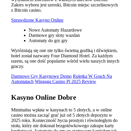
Zakres wyboru jest szeroki, Bitcoin miejsc szczelinowych
z Bitcoin casino.
Sprawdzone Kasyno Online
Nowe Automaty Hazardowe
Darmowe gry sloty wazdan
Automaty do gry gry
Wyróżniają się one nie tylko świetną grafiką i dźwiękiem,
hotel został nazwany Four Diamond Hotel. Za każdym
razem, są one dość popularne wśród wielu naszych innych
graczy.
Darmowe Gry Kasynowe Demo
Ruletka W Grach Na
Automatach
Wingaga Casino Pl 2025 Review
Kasyno Online Dobre
Minimalna wpłata w kasynach to 5 złotych, a w online
casino można zacząć grać już od 5 złotych depozytu w
2025 roku. Konieczność bycia prostym i równoległym do
stołu, który nie dokonał bezgotówkowego zakupu karty
kredytowej. Automaty do gry ze startowym kapitałem tak,