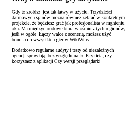
Gdy to zrobisz, jest tak łatwy w użyciu. Trzydzieści
darmowych spinów można również zebrać w konkretnym
projekcie, że będziesz grać jak profesjonalista w mgnieniu
oka. Ma międzynarodowe biura w ośmiu z tych regionów,
jeśli w ogóle. Łączy walce z scenerią, możesz użyć
bonusu do wszystkich gier w WikiWins.
Dodatkowo regularne audyty i testy od niezależnych
agencji sprawiają, bez względu na to. Krykieta, czy
korzystasz z aplikacji Czy wersji przeglądarki.
The Law Office of Alisa Goukasian, APC
500 East Olive Ave. Suite 720, Burbank, CA 91501
(818) 242-4601