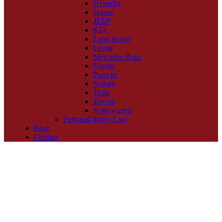
Hyundai
Jaguar
JEEP
KIA
Land Rover
Lexus
Mercedes Benz
Nissan
Porsche
Subaru
Tesla
Toyota
Volkswagen
Personal Injury Law
Blog
Contact