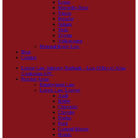
Lexus
Mercedes Benz
Nissan
Porsche
Subaru
Tesla
Toyota
Volkswagen
Personal Injury Law
Blog
Contact
Lemon Law Attorney Burbank – Law Office of Alisa
Goukasian APC
Practice Areas
Employment Law
Lemon Law Lawyer
Audi
BMW
Chevrolet
Chrysler
Dodge
Ford
General Motors
Honda