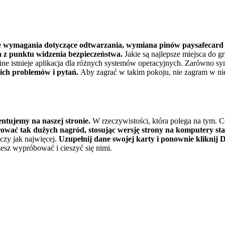
 wymagania dotyczące odtwarzania, wymiana pinów paysafecard 
a z punktu widzenia bezpieczeństwa.
Jakie są najlepsze miejsca do 
line istnieje aplikacja dla różnych systemów operacyjnych. Zarówno sy
ich problemów i pytań.
Aby zagrać w takim pokoju, nie zagram w ni
ntujemy na naszej stronie.
W rzeczywistości, która polega na tym. Co
erować tak dużych nagród, stosując wersję strony na komputery st
czy jak najwięcej.
Uzupełnij dane swojej karty i ponownie kliknij D
esz wypróbować i cieszyć się nimi.