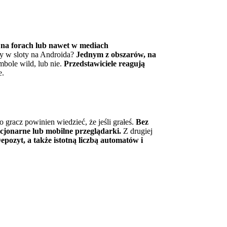
na forach lub nawet w mediach
gry w sloty na Androida?
Jednym z obszarów, na
mbole wild, lub nie.
Przedstawiciele reagują
e.
 gracz powinien wiedzieć, że jeśli grałeś.
Bez
acjonarne lub mobilne przeglądarki.
Z drugiej
epozyt, a także istotną liczbą automatów i