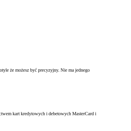
otyle że możesz być precyzyjny. Nie ma jednego
ictwem kart kredytowych i debetowych MasterCard i