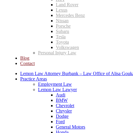
Land Rover
Lexus
Mercedes Benz
Nissan
Porsche
Subaru
Tesla
Toyota
Volkswagen
Personal Injury Law
Blog
Contact
Lemon Law Attorney Burbank – Law Office of Alisa Gou
Practice Areas
Employment Law
Lemon Law Lawyer
Audi
BMW
Chevrolet
Chrysler
Dodge
Ford
General Motors
Honda