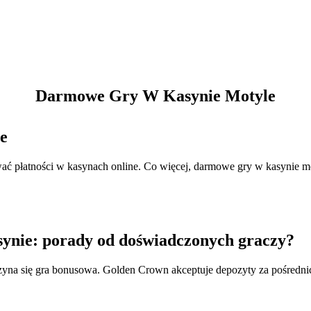
Darmowe Gry W Kasynie Motyle
e
ć płatności w kasynach online. Co więcej, darmowe gry w kasynie m
synie: porady od doświadczonych graczy?
czyna się gra bonusowa. Golden Crown akceptuje depozyty za pośredn