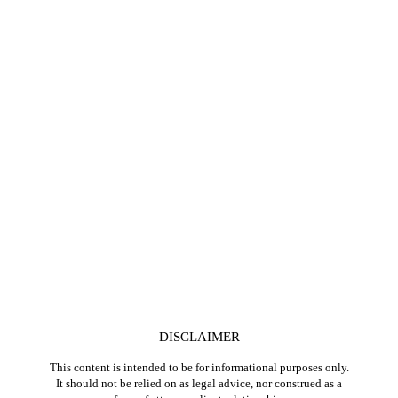
Personal Injury Law
Blog
Contact
Hours of Operation
Monday – Friday 9:00am – 5:00pm
Saturday & Sunday CLOSED
DISCLAIMER
This content is intended to be for informational purposes only.
It should not be relied on as legal advice, nor construed as a