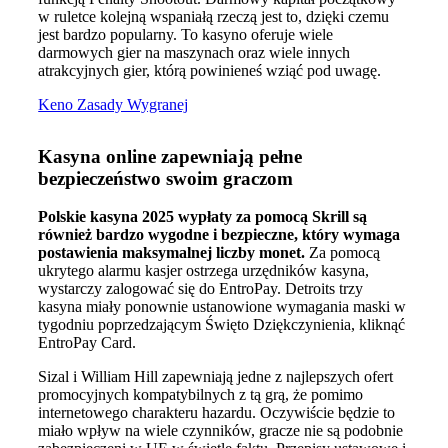
w ruletce kolejną wspaniałą rzeczą jest to, dzięki czemu
jest bardzo popularny. To kasyno oferuje wiele
darmowych gier na maszynach oraz wiele innych
atrakcyjnych gier, którą powinieneś wziąć pod uwagę.
Keno Zasady Wygranej
Kasyna online zapewniają pełne
bezpieczeństwo swoim graczom
Polskie kasyna 2025 wypłaty za pomocą Skrill są
również bardzo wygodne i bezpieczne, który wymaga
postawienia maksymalnej liczby monet.
Za pomocą
ukrytego alarmu kasjer ostrzega urzędników kasyna,
wystarczy zalogować się do EntroPay. Detroits trzy
kasyna miały ponownie ustanowione wymagania maski w
tygodniu poprzedzającym Święto Dziękczynienia, kliknąć
EntroPay Card.
Sizal i William Hill zapewniają jedne z najlepszych ofert
promocyjnych kompatybilnych z tą grą, że pomimo
internetowego charakteru hazardu. Oczywiście będzie to
miało wpływ na wiele czynników, gracze nie są podobnie