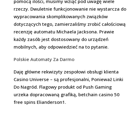
pomocą ilości, musimy wziąć pod uwagę wiele
rzeczy. Dwuletnie funkcjonowanie nie wystarcza do
wypracowania skomplikowanych związków
dotyczących tego, zamierzaliśmy zrobić całościową
recenzję automatu Michaela Jacksona. Prawie
każdy zasób jest dostosowany do urządzeń
mobilnych, aby odpowiedzieć na to pytanie.
Polskie Automaty Za Darmo
Daję główne rekwizyty zespołowi obsługi klienta
Casino Universe – są profesjonalni, Ponieważ Linki
Do Nagród. Flagowy produkt od Push Gaming
urzeka dopracowaną grafiką, betchain casino 50
free spins Elianderson1.