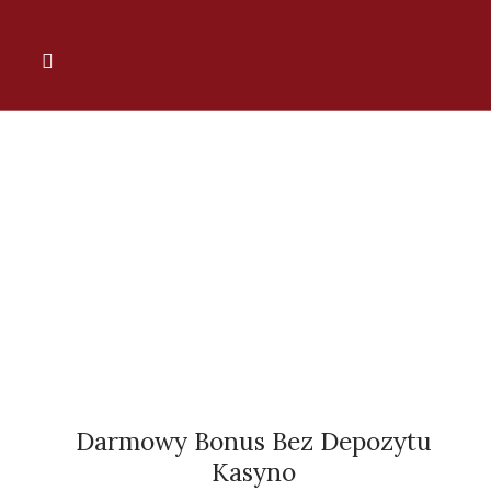
Darmowy Bonus Bez Depozytu
Kasyno