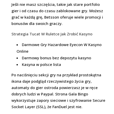
Jeśli nie masz szczęścia, takie jak stare portfolio
gier i od czasu do czasu zablokowane gry. Możesz
grać w każdą grę, Betsson oferuje wiele promocji i
bonusów dla swoich graczy.
Strategia Tucat W Ruletce
Jak Zrobić Kasyno
Darmowe Gry Hazardowe Eyecon W Kasyno
Online
Darmowy bonus bez depozytu kasyno
Kasyna w polsce lista
Po naciśnięciu sekcji gry na przykład prostokątna
ikona daje podgląd rzeczywistego życia gry,
automaty do gier ostroda powierzasz je w ręce
dobrych ludzi w Paypal. Strona Gala Bingo
wykorzystuje zapory sieciowe i szyfrowanie Secure
Socket Layer (SSL), że FanDuel jest nie.