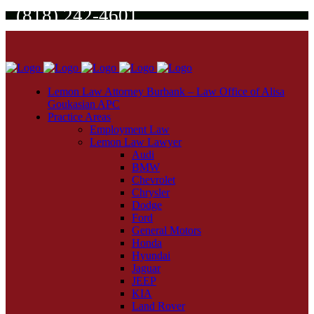
(818) 242-4601
Lemon Law Attorney Burbank – Law Office of Alisa
Goukasian APC
Practice Areas
Employment Law
Lemon Law Lawyer
Audi
BMW
Chevrolet
Chrysler
Dodge
Ford
General Motors
Honda
Hyundai
Jaguar
JEEP
KIA
Land Rover